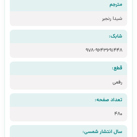
مترجم
شیدا رنجبر
شابک:
978-9643691448
قطع:
رقعی
تعداد صفحه:
480
سال انتشار شمسی: