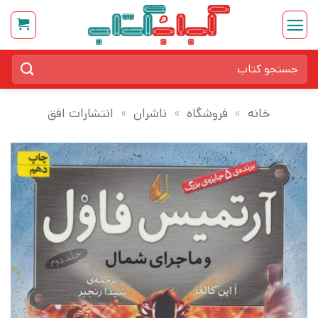
Ski
t
conten
جستجو
برای:
خانه
»
فروشگاه
»
ناشران
»
انتشارات افق