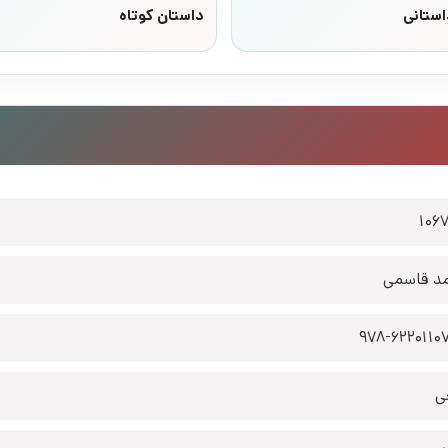
استانی
داستان کوتاه
106
د قاسمی
978-6220110
ی