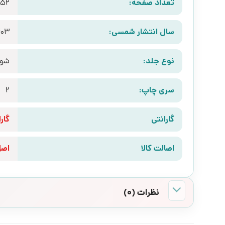
تعداد صفحه:
152
سال انتشار شمسی:
403
نوع جلد:
شوم
سری چاپ:
2
گارانتی
گارانتی 10 رو
اصالت کالا
اص
نظرات (0)