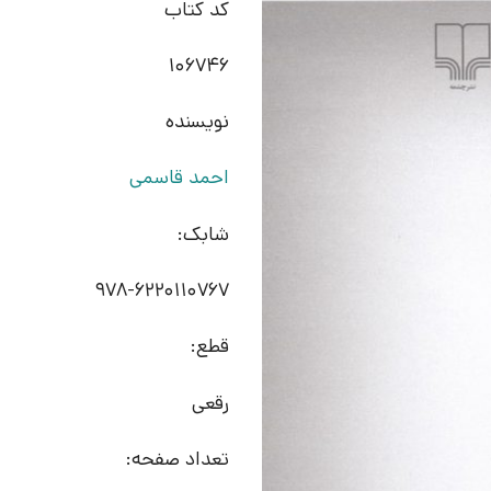
کد کتاب
106746
نویسنده
احمد قاسمی
شابک:
978-6220110767
قطع:
رقعی
تعداد صفحه: