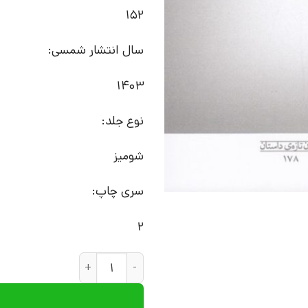
152
سال انتشار شمسی:
1403
نوع جلد:
شومیز
سری چاپ:
2
کتاب آنکت و دو روایت دیگر | 