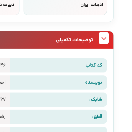
ادبیات ایران
ادبیات د
توضیحات تکمیلی
کد کتاب
746
نویسنده
احم
شابک:
767
قطع:
رقع