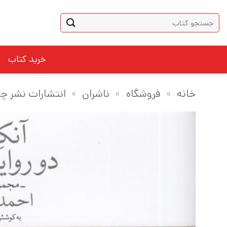
Ski
جستجو
t
برای:
conten
خرید کتاب
خانه
»
فروشگاه
»
ناشران
»
انتشارات نشر چ