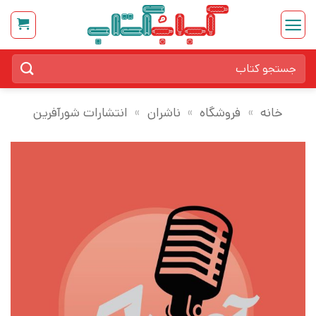
Ski
t
conten
جستجو
برای:
خانه
»
فروشگاه
»
ناشران
»
انتشارات شورآفرین