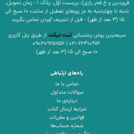
فروردین و خ فخر رازی)، بن‌بست اوّل، پلاک 1 - زمان تحویل:
شنبه تا چهارشنبه به جز روزهای تعطیل از ساعت 10 صبح الی
15 (3 بعد از ظهر) - قبل از تشریف آوردن تماس بگیرید
سریعترین روش پشتیبانی
ثبت تیکت
از طریق پنل کاربری
021-66410976 | 09030925756
10 صبح الی 15 (3 بعد از ظهر)
راه‌های ارتباطی
تماس با ما
سوالات متداول
درباره‌ی ما
شرایط ارسال کتاب
قوانین و مقررات
شماره حساب‌ها