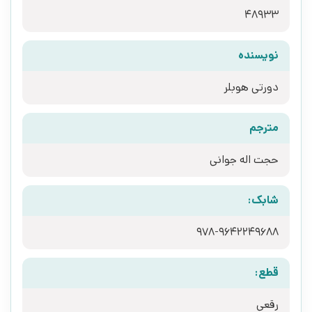
48933
نویسنده
دورتی هوبلر
مترجم
حجت اله جوانی
شابک:
978-9642249688
قطع:
رقعی