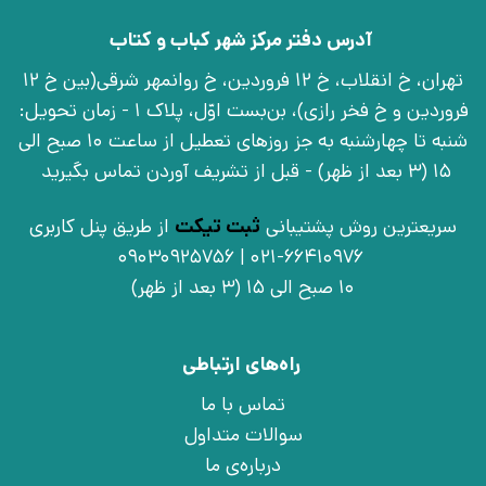
آدرس دفتر مرکز شهر کباب و کتاب
تهران، خ انقلاب، خ 12 فروردین، خ روانمهر شرقی(بین خ 12
فروردین و خ فخر رازی)، بن‌بست اوّل، پلاک 1 - زمان تحویل:
شنبه تا چهارشنبه به جز روزهای تعطیل از ساعت 10 صبح الی
15 (3 بعد از ظهر) - قبل از تشریف آوردن تماس بگیرید
سریعترین روش پشتیبانی
ثبت تیکت
از طریق پنل کاربری
021-66410976 | 09030925756
10 صبح الی 15 (3 بعد از ظهر)
راه‌های ارتباطی
تماس با ما
سوالات متداول
درباره‌ی ما