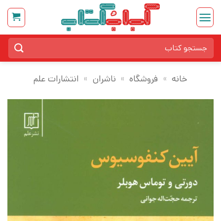
Ski
t
conten
جستجو
برای:
خانه
»
فروشگاه
»
ناشران
»
انتشارات علم