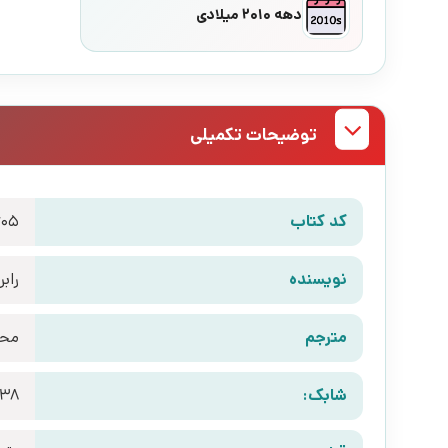
دهه 2010 میلادی
توضیحات تکمیلی
کد کتاب
605
نویسنده
راب
مترجم
محم
شابک:
238