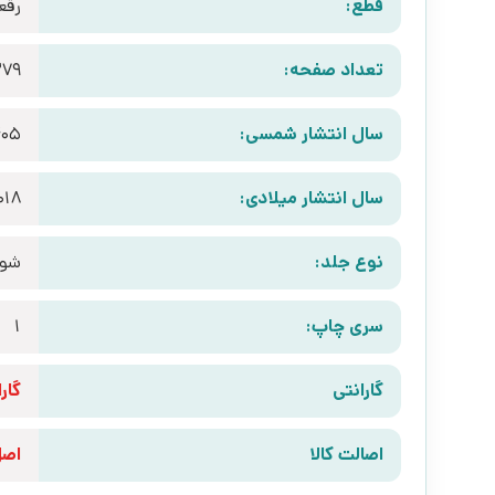
قطع:
رقع
تعداد صفحه:
279
سال انتشار شمسی:
405
سال انتشار میلادی:
018
نوع جلد:
شوم
سری چاپ:
1
گارانتی
گارانتی 10 رو
اصالت کالا
اص