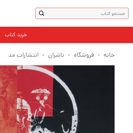
Ski
جستجو
t
برای:
conten
خرید کتاب
خانه
»
فروشگاه
»
ناشران
»
انتشارات مد