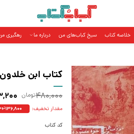
خلاصه کتاب
سیخ کباب‌های من
درباره ما
رهگیری مر
کتاب ابن خلدون |
قیمت
,۲۰۰
۴۸۰,۰۰۰
تومان
اصلی:
مقدار تخفیف:
۱۳۶,۸۰۰
توم
بود.
کد کتاب