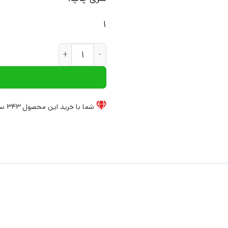
1
کتاب ابن خلدون | انتشارات مد
شما با خرید این محصول
343
سی