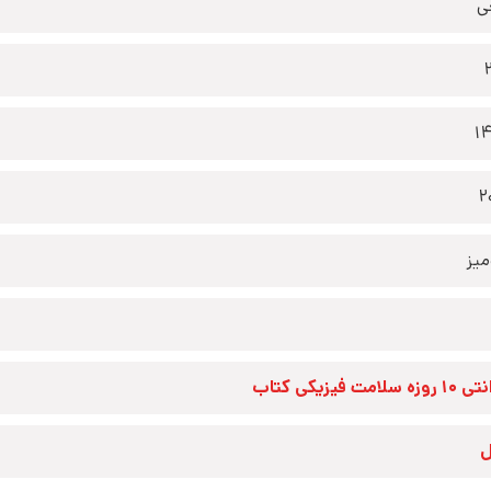
ی
1
2
یز
زه سلامت فیزیکی کتاب
ل