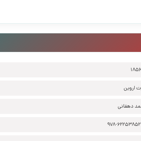
185
رت اروین
د دهقانی
978-6225385