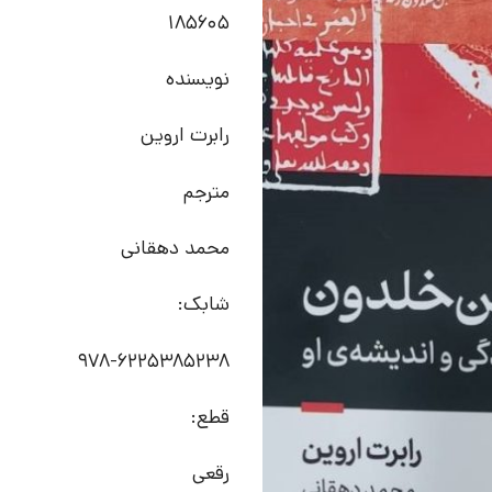
185605
نویسنده
رابرت اروین
مترجم
محمد دهقانی
شابک:
978-6225385238
قطع:
رقعی