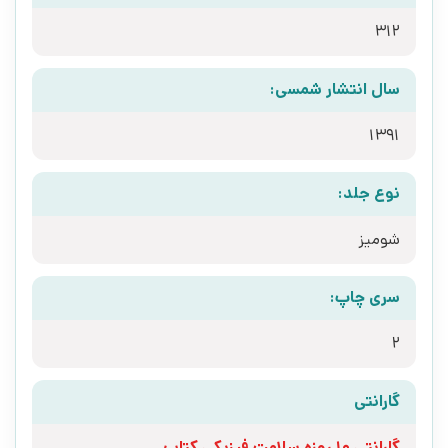
312
سال انتشار شمسی:
1391
نوع جلد:
شومیز
سری چاپ:
2
گارانتی
گارانتی 10 روزه سلامت فیزیکی کتاب