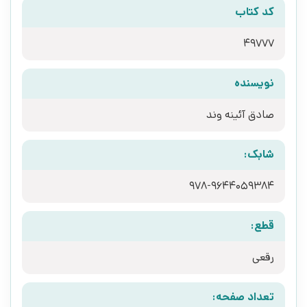
کد کتاب
49777
نویسنده
صادق آئینه وند
شابک:
978-9644059384
قطع:
رقعی
تعداد صفحه: