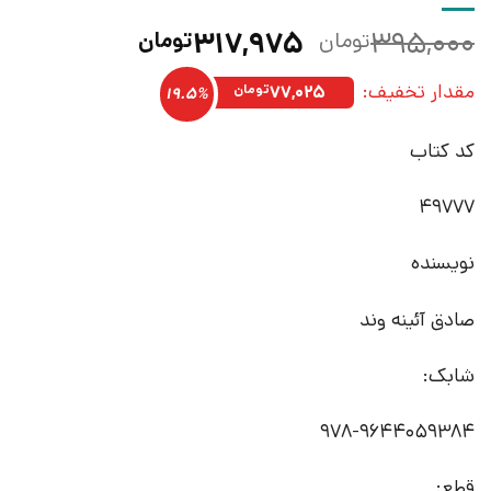
قیمت
قیمت
۳۱۷,۹۷۵
۳۹۵,۰۰۰
تومان
تومان
اصلی:
فعلی:
مقدار تخفیف:
۳۹۵,۰۰۰تومان
۳۱۷,۹۷۵تومان.
۷۷,۰۲۵
تومان
19.5%
بود.
کد کتاب
49777
نویسنده
صادق آئینه وند
شابک:
978-9644059384
قطع: