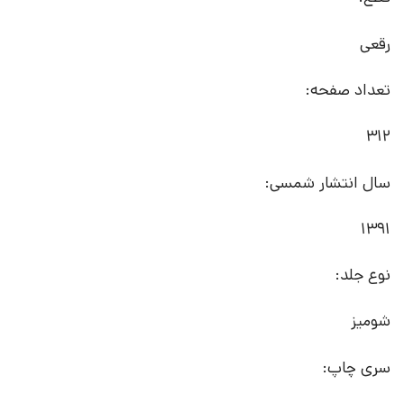
رقعی
تعداد صفحه:
312
سال انتشار شمسی:
1391
نوع جلد:
شومیز
سری چاپ: