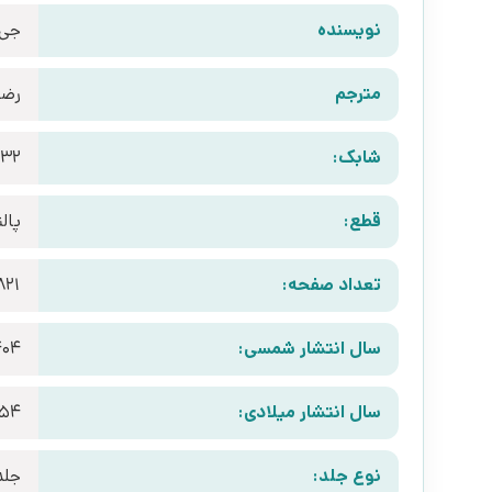
نویسنده
جی 
مترجم
رضا
شابک:
732
قطع:
پال
تعداد صفحه:
821
سال انتشار شمسی:
404
سال انتشار میلادی:
954
نوع جلد:
جلد