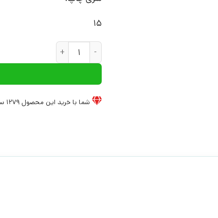
15
کتاب ارباب حلقه ها (جلد سوم) 
شما با خرید این محصول
1279
سی