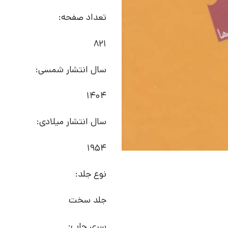
تعداد صفحه:
821
سال انتشار شمسی:
1404
سال انتشار میلادی:
1954
نوع جلد:
جلد سخت
سری چاپ: