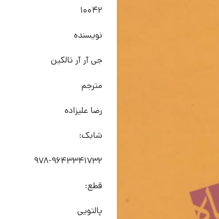
10042
نویسنده
جی آر آر تالکین
مترجم
رضا علیزاده
شابک:
978-9643341732
قطع:
پالتویی