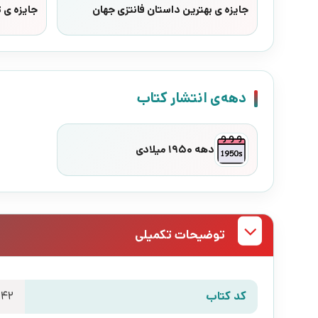
جایزه ی بهترین داستان فانتزی جهان
جایزه ی 
دهه‌ی انتشار کتاب
دهه 1950 میلادی
توضیحات تکمیلی
کد کتاب
042