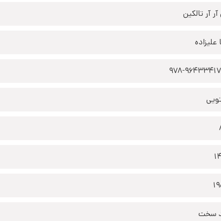
آر آر تالکین
 علیزاده
978-9643341
تویی
1
1
 سخت