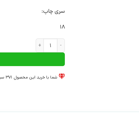
سری چاپ:
18
کتاب ارتباط بدون خشونت زبان ز
شما با خرید این محصول
371
سیخ