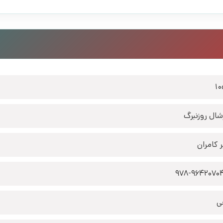
1
شال روزنبرگ
ر کامران
978-9642070
ی