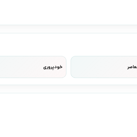
عاصر
خودپروری