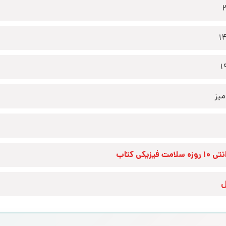
1
1
یز
زه سلامت فیزیکی کتاب
ل