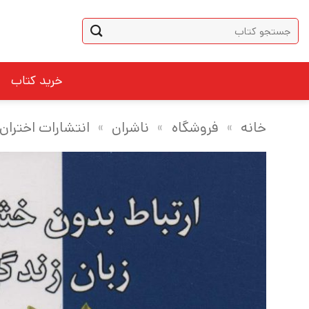
Ski
جستجو
t
برای:
conten
خرید کتاب
خانه
»
فروشگاه
»
ناشران
»
انتشارات اختران