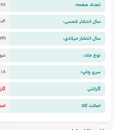
تعداد صفحه:
288
سال انتشار شمسی:
404
سال انتشار میلادی:
999
نوع جلد:
شوم
سری چاپ:
18
گارانتی
گارانتی 10 رو
اصالت کالا
اص