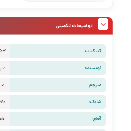
توضیحات تکمیلی
کد کتاب
053
نویسنده
مار
مترجم
امی
شابک:
480
قطع:
رقع