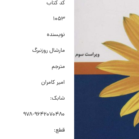
کد کتاب
1053
نویسنده
مارشال روزنبرگ
مترجم
امیر کامران
شابک:
978-9642070480
قطع: