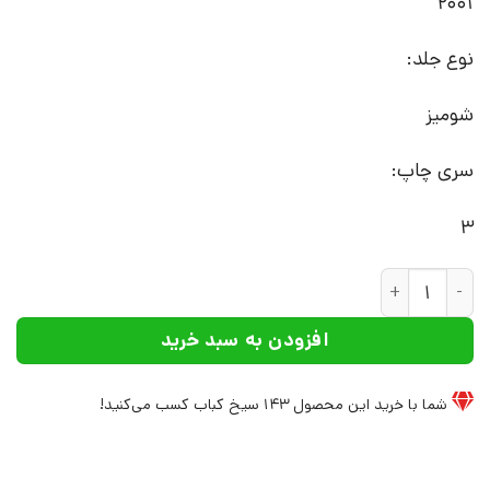
2001
نوع جلد:
شومیز
سری چاپ:
3
کتاب از همین که هستم خوشحالم | انتشارات آوای هانا عدد
افزودن به سبد خرید
شما با خرید این محصول
143
سیخ کباب کسب می‌کنید!