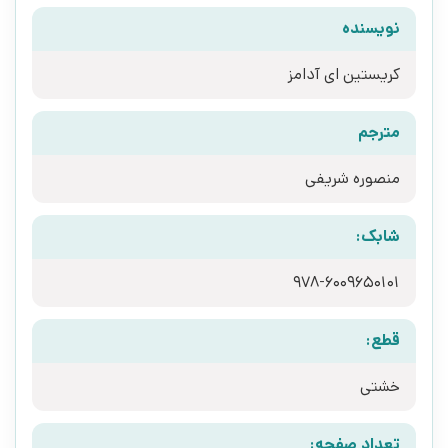
نویسنده
کریستین ای آدامز
مترجم
منصوره شریفی
شابک:
978-6009650101
قطع:
خشتی
تعداد صفحه: