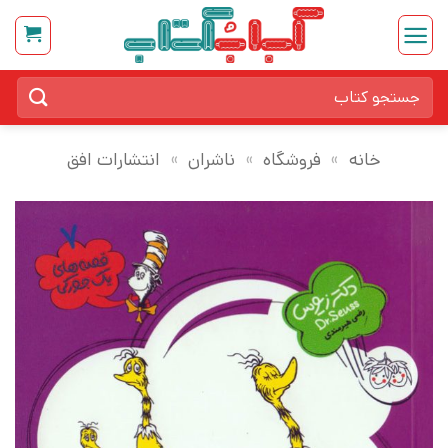
Ski
t
conten
جستجو
برای:
خانه
»
فروشگاه
»
ناشران
»
انتشارات افق