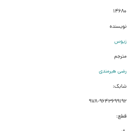
14680
نویسنده
زیوس
مترجم
رضی هیرمندی
شابک:
978-9643699192
قطع: