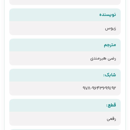
نویسنده
زیوس
مترجم
رضی هیرمندی
شابک:
978-9643699192
قطع:
رقعی