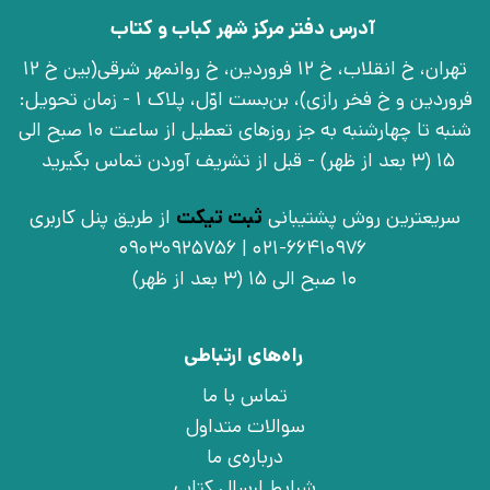
آدرس دفتر مرکز شهر کباب و کتاب
تهران، خ انقلاب، خ 12 فروردین، خ روانمهر شرقی(بین خ 12
فروردین و خ فخر رازی)، بن‌بست اوّل، پلاک 1 - زمان تحویل:
شنبه تا چهارشنبه به جز روزهای تعطیل از ساعت 10 صبح الی
15 (3 بعد از ظهر) - قبل از تشریف آوردن تماس بگیرید
سریعترین روش پشتیبانی
ثبت تیکت
از طریق پنل کاربری
021-66410976 | 09030925756
10 صبح الی 15 (3 بعد از ظهر)
راه‌های ارتباطی
تماس با ما
سوالات متداول
درباره‌ی ما
شرایط ارسال کتاب