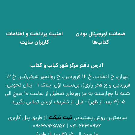
ضمانت اورجینال بودن
امنیت پرداخت و اطلاعات
کتاب‌ها
کاربران سایت
آدرس دفتر مرکز شهر کباب و کتاب
تهران، خ انقلاب، خ 12 فروردین، خ روانمهر شرقی(بین خ 12
فروردین و خ فخر رازی)، بن‌بست اوّل، پلاک 1 - زمان تحویل:
شنبه تا چهارشنبه به جز روزهای تعطیل از ساعت 10 صبح الی
15 (3 بعد از ظهر) - قبل از تشریف آوردن تماس بگیرید
سریعترین روش پشتیبانی
ثبت تیکت
از طریق پنل کاربری
021-66410976 | 09030925756
10 صبح الی 15 (3 بعد از ظهر)