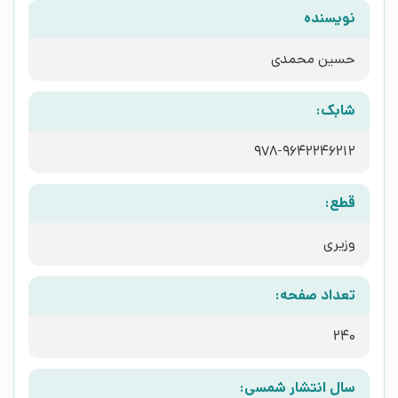
نویسنده
حسین محمدی
شابک:
978-9642246212
قطع:
وزیری
تعداد صفحه:
240
سال انتشار شمسی: