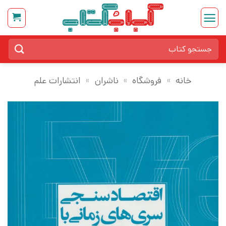
Ski
t
conten
جستجو
برای:
خانه
»
فروشگاه
»
ناشران
»
انتشارات علم