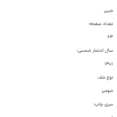
جیبی
تعداد صفحه:
64
سال انتشار شمسی:
1401
نوع جلد:
شومیز
سری چاپ: