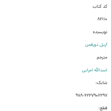
کد کتاب
82110
نویسنده
آریل دورفمن
مترجم
اسدالله امرایی
شابک:
978-6227902297
قطع: