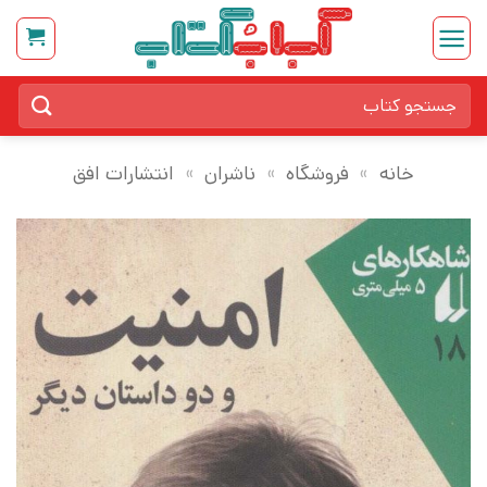
Ski
t
conten
جستجو
برای:
خانه
»
فروشگاه
»
ناشران
»
انتشارات افق