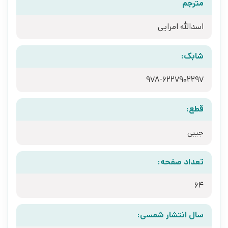
مترجم
اسدالله امرایی
شابک:
978-6227902297
قطع:
جیبی
تعداد صفحه:
64
سال انتشار شمسی: