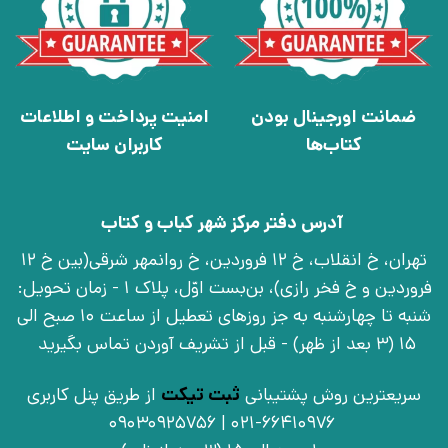
ضمانت اورجینال بودن
امنیت پرداخت و اطلاعات
کتاب‌ها
کاربران سایت
آدرس دفتر مرکز شهر کباب و کتاب
تهران، خ انقلاب، خ 12 فروردین، خ روانمهر شرقی(بین خ 12
فروردین و خ فخر رازی)، بن‌بست اوّل، پلاک 1 - زمان تحویل:
شنبه تا چهارشنبه به جز روزهای تعطیل از ساعت 10 صبح الی
15 (3 بعد از ظهر) - قبل از تشریف آوردن تماس بگیرید
سریعترین روش پشتیبانی
ثبت تیکت
از طریق پنل کاربری
021-66410976 | 09030925756