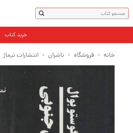
Ski
جستجو
t
برای:
conten
خرید کتاب
خانه
»
فروشگاه
»
ناشران
»
انتشارات نیماژ