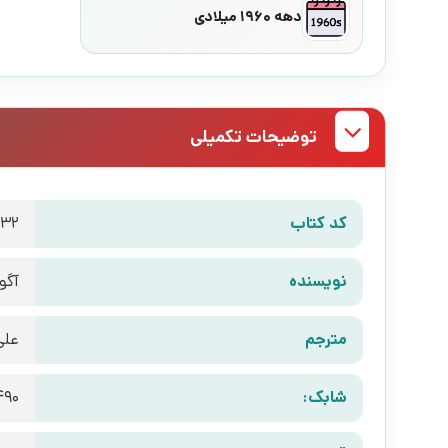
دهه 1960 میلادی
توضیحات تکمیلی
کد کتاب
032
نویسنده
آگو
مترجم
عل
شابک:
490