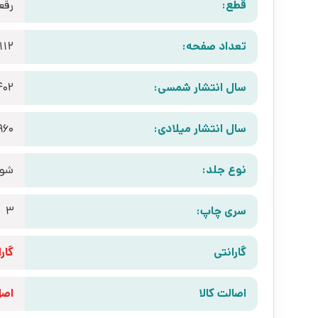
قطع:
رقع
تعداد صفحه:
112
سال انتشار شمسی:
402
سال انتشار میلادی:
960
نوع جلد:
شوم
سری چاپ:
3
گارانتی
گارانتی 10 رو
اصالت کالا
اص