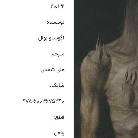
21032
نویسنده
آگوستو بوآل
مترجم
علی شمس
شابک:
978-6003675490
قطع:
رقعی