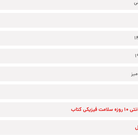
ی
1
1
یز
زه سلامت فیزیکی کتاب
ل