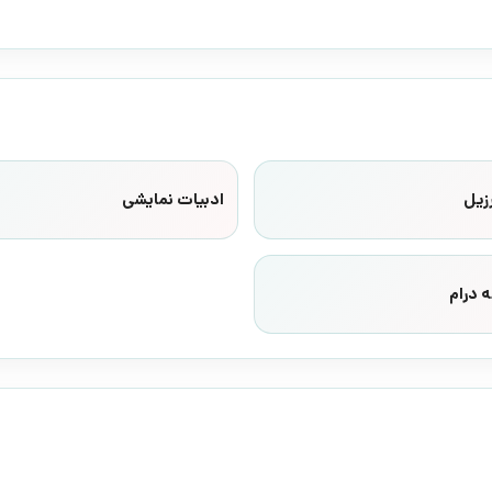
زیل
ادبیات نمایشی
 درام