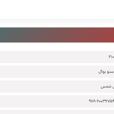
21
ستو بوآل
ی شمس
978-6003675