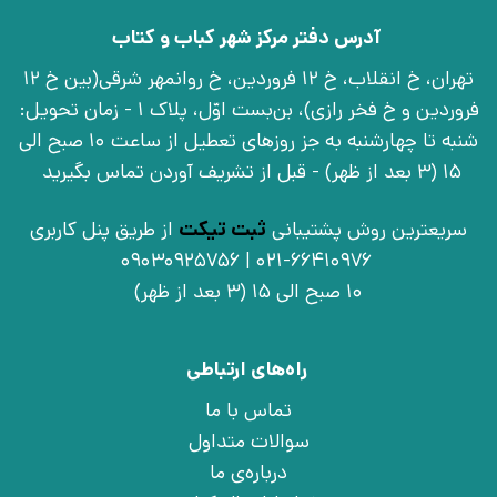
آدرس دفتر مرکز شهر کباب و کتاب
تهران، خ انقلاب، خ 12 فروردین، خ روانمهر شرقی(بین خ 12
فروردین و خ فخر رازی)، بن‌بست اوّل، پلاک 1 - زمان تحویل:
شنبه تا چهارشنبه به جز روزهای تعطیل از ساعت 10 صبح الی
15 (3 بعد از ظهر) - قبل از تشریف آوردن تماس بگیرید
سریعترین روش پشتیبانی
ثبت تیکت
از طریق پنل کاربری
021-66410976 | 09030925756
10 صبح الی 15 (3 بعد از ظهر)
راه‌های ارتباطی
تماس با ما
سوالات متداول
درباره‌ی ما