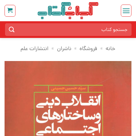
Ski
t
conten
جستجو
برای:
خانه
»
فروشگاه
»
ناشران
»
انتشارات علم