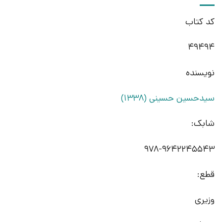
کد کتاب
49494
نویسنده
سیدحسین حسینی (1338)
شابک:
978-9642245543
قطع:
وزیری