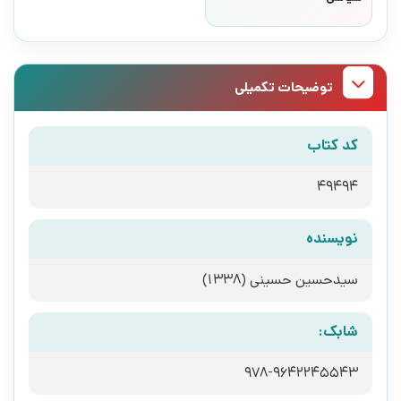
توضیحات تکمیلی
کد کتاب
49494
نویسنده
سیدحسین حسینی (1338)
شابک:
978-9642245543