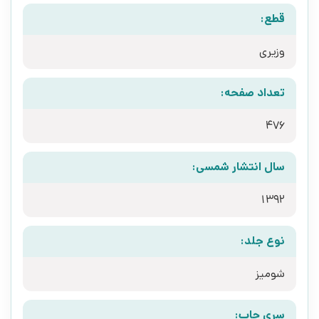
قطع:
وزیری
تعداد صفحه:
476
سال انتشار شمسی:
1392
نوع جلد:
شومیز
سری چاپ: