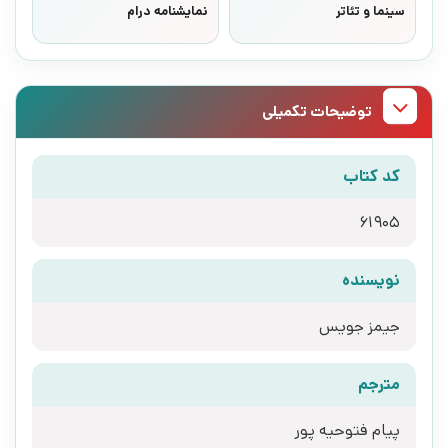
سینما و تئاتر
نمایشنامه درام
توضیحات تکمیلی
کد کتاب
61905
نویسنده
جیمز جویس
مترجم
پیام فتوحیه پور