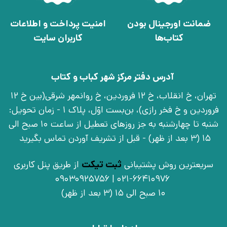
ضمانت اورجینال بودن
امنیت پرداخت و اطلاعات
کتاب‌ها
کاربران سایت
آدرس دفتر مرکز شهر کباب و کتاب
تهران، خ انقلاب، خ 12 فروردین، خ روانمهر شرقی(بین خ 12
فروردین و خ فخر رازی)، بن‌بست اوّل، پلاک 1 - زمان تحویل:
شنبه تا چهارشنبه به جز روزهای تعطیل از ساعت 10 صبح الی
15 (3 بعد از ظهر) - قبل از تشریف آوردن تماس بگیرید
سریعترین روش پشتیبانی
ثبت تیکت
از طریق پنل کاربری
021-66410976 | 09030925756
10 صبح الی 15 (3 بعد از ظهر)