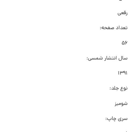
رقعی
تعداد صفحه:
56
سال انتشار شمسی:
1391
نوع جلد:
شومیز
سری چاپ: