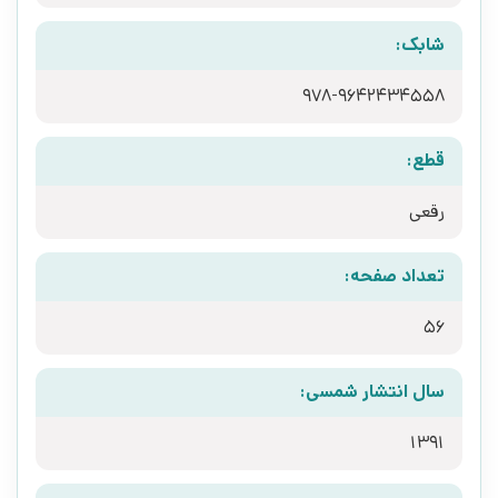
شابک:
978-9642434558‬
قطع:
رقعی
تعداد صفحه:
56
سال انتشار شمسی:
1391