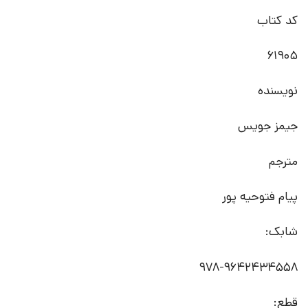
کد کتاب
61905
نویسنده
جیمز جویس
مترجم
پیام فتوحیه پور
شابک:
978-9642434558‬
قطع: