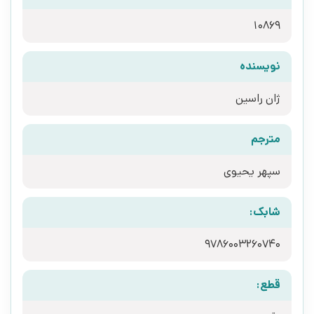
10869
نویسنده
ژان راسین
مترجم
سپهر یحیوی
شابک:
9786003260740
قطع: