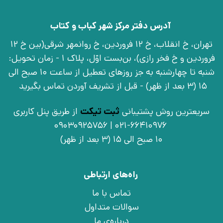
آدرس دفتر مرکز شهر کباب و کتاب
تهران، خ انقلاب، خ 12 فروردین، خ روانمهر شرقی(بین خ 12
فروردین و خ فخر رازی)، بن‌بست اوّل، پلاک 1 - زمان تحویل:
شنبه تا چهارشنبه به جز روزهای تعطیل از ساعت 10 صبح الی
15 (3 بعد از ظهر) - قبل از تشریف آوردن تماس بگیرید
سریعترین روش پشتیبانی
ثبت تیکت
از طریق پنل کاربری
021-66410976 | 09030925756
10 صبح الی 15 (3 بعد از ظهر)
راه‌های ارتباطی
تماس با ما
سوالات متداول
درباره‌ی ما