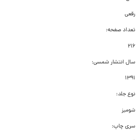
رقعی
تعداد صفحه:
216
سال انتشار شمسی:
1391
نوع جلد:
شومیز
سری چاپ: