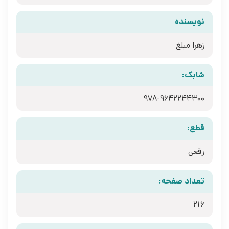
نویسنده
زهرا مبلغ
شابک:
‫‭978-9642244300‬‬
قطع:
رقعی
تعداد صفحه:
216