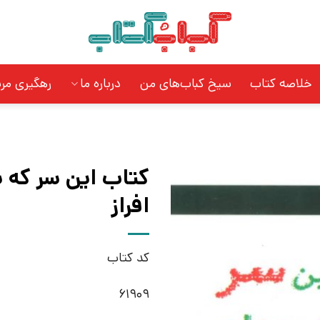
خلاصه کتاب
سیخ کباب‌های من
درباره ما
رهگیری مر
کتاب این سر که 
افراز
کد کتاب
61909