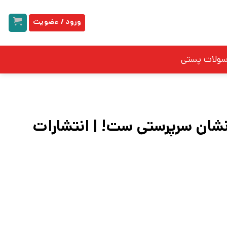
ورود / عضویت
سولات پستی
نشان سرپرستی ست! | انتشارات