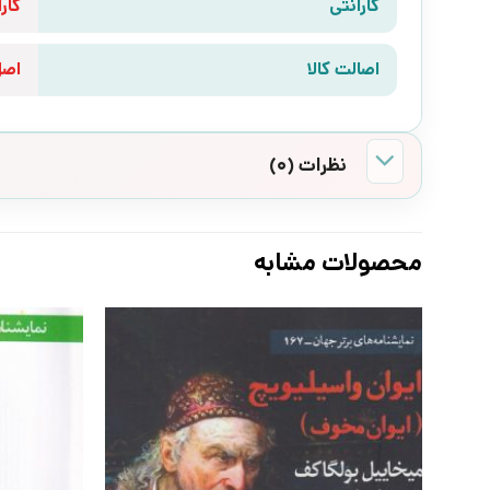
گارانتی
گارانتی 10 رو
اصالت کالا
اص
نظرات (0)
محصولات مشابه