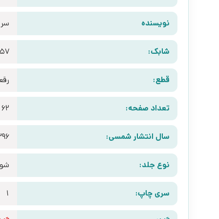
نویسنده
سرو
شابک:
157
قطع:
رقع
تعداد صفحه:
62
سال انتشار شمسی:
396
نوع جلد:
شوم
سری چاپ:
1