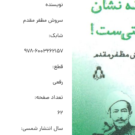
نویسنده
سروش مظفر مقدم
شابک:
978-6003262157
قطع:
رقعی
تعداد صفحه:
62
سال انتشار شمسی: