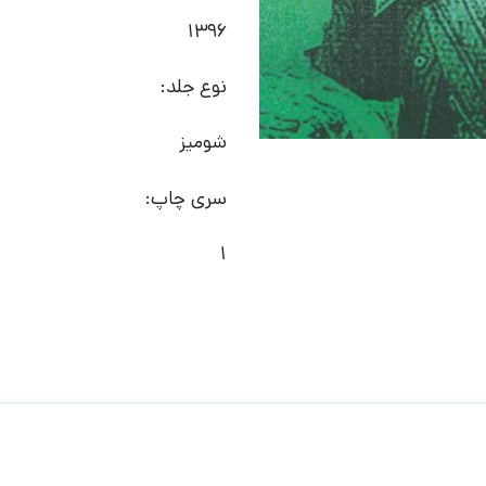
1396
نوع جلد:
شومیز
سری چاپ:
1