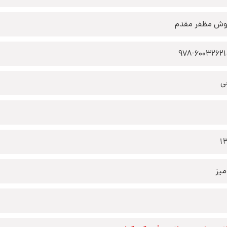
ش مظفر مقدم
978-6003262
ی
1
یز