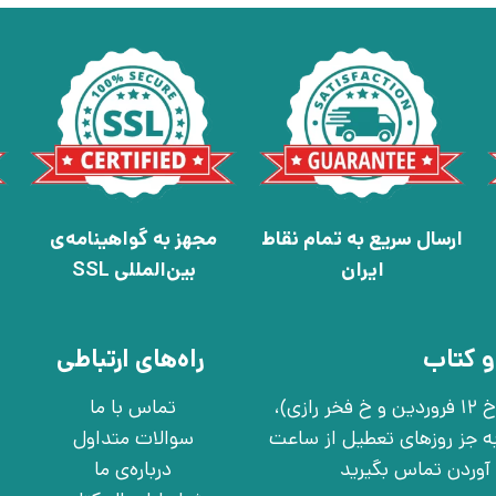
ارسال سریع به تمام نقاط
مجهز به گواهینامه‌ی
ایران
بین‌المللی SSL
و کتاب
راه‌های ارتباطی
تهران، خ انقلاب، خ 12 فروردین، خ روانمهر شرقی(بین خ 12 فروردین و خ فخر رازی)،
تماس با ما
چهارشنبه به جز روزهای تعطیل از ساعت
سوالات متداول
درباره‌ی ما