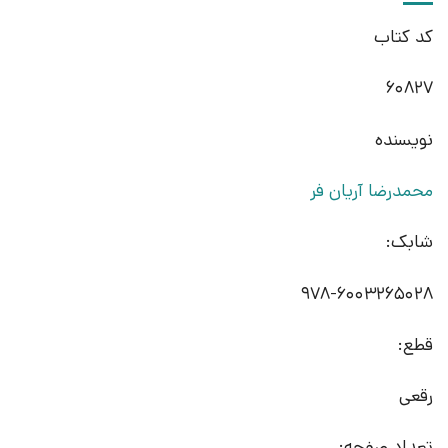
کد کتاب
60827
نویسنده
محمدرضا آریان فر
شابک:
978-6003265028
قطع:
رقعی
تعداد صفحه: