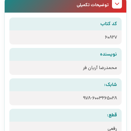
توضیحات تکمیلی
کد کتاب
60827
نویسنده
محمدرضا آریان فر
شابک:
978-6003265028
قطع:
رقعی