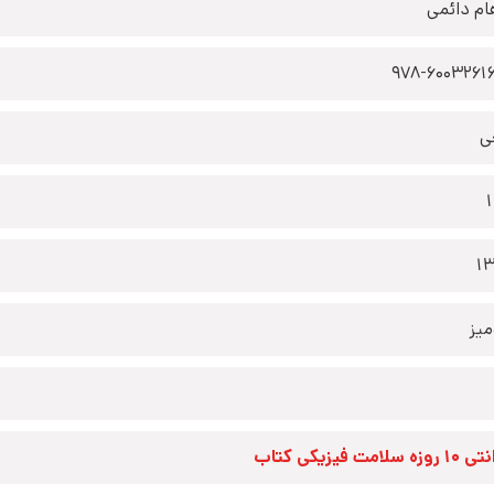
ام دائمی
978-6003261
ی
1
یز
زه سلامت فیزیکی کتاب