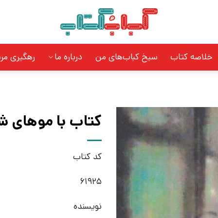
خلاصه کتاب
سیخ کباب‌های من
درباره ما
رهگیری مر
کتاب با موهای شان
کد کتاب
61925
نویسنده