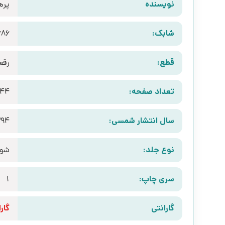
نویسنده
پره
شابک:
686
قطع:
رقع
تعداد صفحه:
144
سال انتشار شمسی:
394
نوع جلد:
شوم
سری چاپ:
1
گارانتی
گارانتی 10 رو