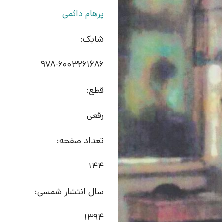
پرهام دائمی
شابک:
978-6003261686
قطع:
رقعی
تعداد صفحه:
144
سال انتشار شمسی:
1394