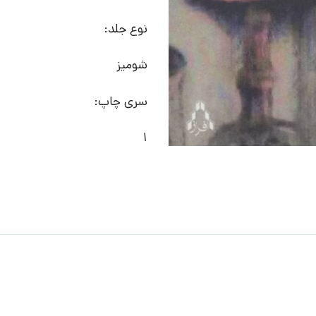
نوع جلد:
شومیز
سری چاپ:
1