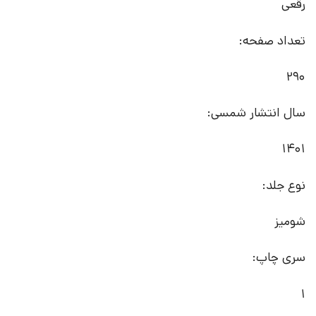
رقعی
تعداد صفحه:
290
سال انتشار شمسی:
1401
نوع جلد:
شومیز
سری چاپ:
1