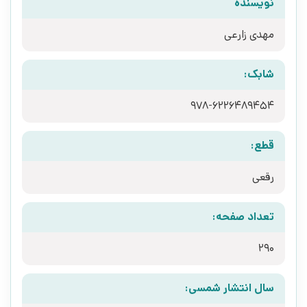
نویسنده
مهدی زارعی
شابک:
978-6226489454
قطع:
رقعی
تعداد صفحه:
290
سال انتشار شمسی: