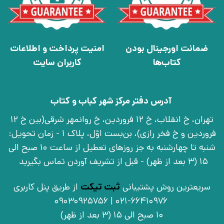
ضمانت اورجینال بودن
امنیت پرداخت و اطلاعات
کتاب‌ها
کاربران سایت
آدرس دفتر مرکز شهر کباب و کتاب
تهران، خ انقلاب، خ 12 فروردین، خ روانمهر شرقی(بین خ 12
فروردین و خ فخر رازی)، بن‌بست اوّل، پلاک 1 - زمان تحویل:
شنبه تا چهارشنبه به جز روزهای تعطیل از ساعت 10 صبح الی
15 (3 بعد از ظهر) - قبل از تشریف آوردن تماس بگیرید
سریعترین روش پشتیبانی
ثبت تیکت
از طریق پنل کاربری
021-66410976 | 09030925756
10 صبح الی 15 (3 بعد از ظهر)