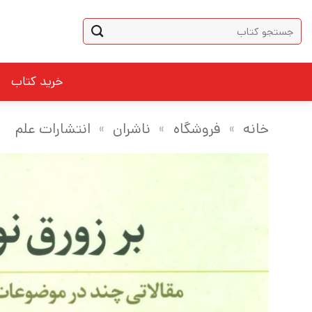
Ski
جستجو
t
برای:
conten
خرید کتاب
خانه
»
فروشگاه
»
ناشران
»
انتشارات علم