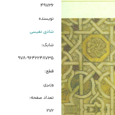
49736
نویسنده
شادی نفیسی
شابک:
978-9642248735
قطع:
وزیری
تعداد صفحه:
272