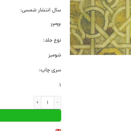
سال انتشار شمسی:
1396
نوع جلد:
شومیز
سری چاپ:
1
کتاب بر زورق نور | انتشارات عل