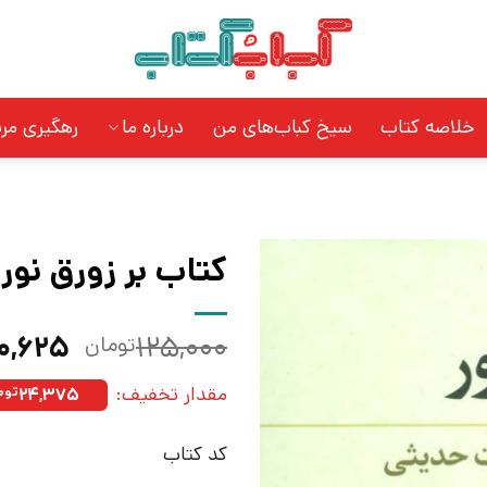
خلاصه کتاب
سیخ کباب‌های من
درباره ما
رهگیری مر
کتاب بر زورق نور 
قیمت
۰,۶۲۵
۱۲۵,۰۰۰
تومان
اصلی:
مقدار تخفیف:
۲۴,۳۷۵
توم
بود.
کد کتاب