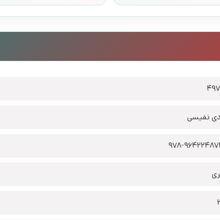
49
ی نفیسی
978-9642248
ری