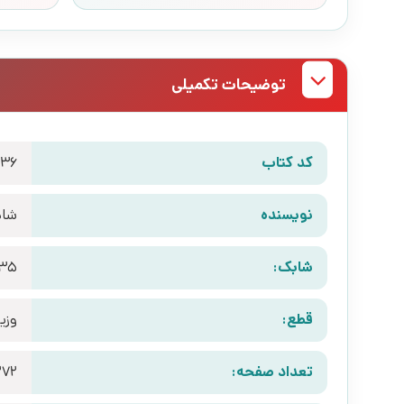
توضیحات تکمیلی
کد کتاب
736
نویسنده
شاد
شابک:
735
قطع:
وزی
تعداد صفحه:
272