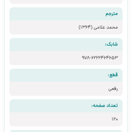
مترجم
محمد غلامی (1364)
شابک:
‭978-6222464653‬
قطع:
رقعی
تعداد صفحه:
120