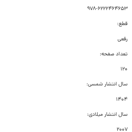
‭978-6222464653‬
قطع:
رقعی
تعداد صفحه:
120
سال انتشار شمسی:
1404
سال انتشار میلادی:
2007