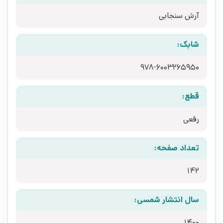
آرش سنجابی
شابک:
978-6003265950
قطع:
رقعی
تعداد صفحه:
142
سال انتشار شمسی:
1400