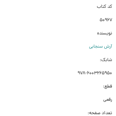
کد کتاب
50967
نویسنده
آرش سنجابی
شابک:
978-6003265950
قطع:
رقعی
تعداد صفحه: