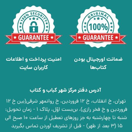
ضمانت اورجینال بودن
امنیت پرداخت و اطلاعات
کتاب‌ها
کاربران سایت
آدرس دفتر مرکز شهر کباب و کتاب
تهران، خ انقلاب، خ 12 فروردین، خ روانمهر شرقی(بین خ 12
فروردین و خ فخر رازی)، بن‌بست اوّل، پلاک 1 - زمان تحویل:
شنبه تا چهارشنبه به جز روزهای تعطیل از ساعت 10 صبح الی
15 (3 بعد از ظهر) - قبل از تشریف آوردن تماس بگیرید