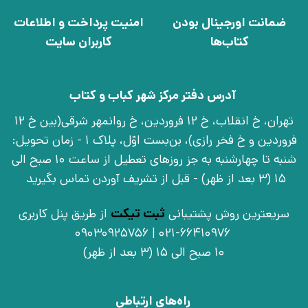
ضمانت اورجینال بودن
امنیت پرداخت و اطلاعات
کتاب‌ها
کاربران سایت
آدرس دفتر مرکز شهر کباب و کتاب
تهران، خ انقلاب، خ 12 فروردین، خ روانمهر شرقی(بین خ 12
فروردین و خ فخر رازی)، بن‌بست اوّل، پلاک 1 - زمان تحویل:
شنبه تا چهارشنبه به جز روزهای تعطیل از ساعت 10 صبح الی
15 (3 بعد از ظهر) - قبل از تشریف آوردن تماس بگیرید
سریعترین روش پشتیبانی
ثبت تیکت
از طریق پنل کاربری
021-66410976 | 09030925756
10 صبح الی 15 (3 بعد از ظهر)
راه‌های ارتباطی