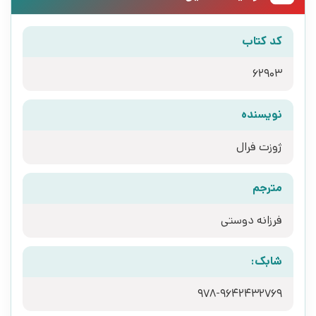
کد کتاب
62903
نویسنده
ژوزت فرال
مترجم
فرزانه دوستی
شابک:
978-9642432769