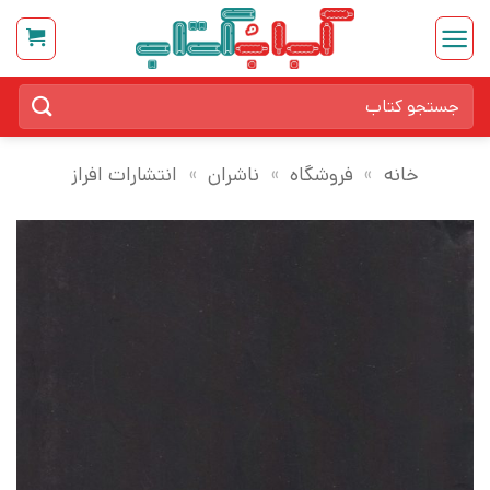
Ski
t
conten
جستجو
برای:
خانه
»
فروشگاه
»
ناشران
»
انتشارات افراز