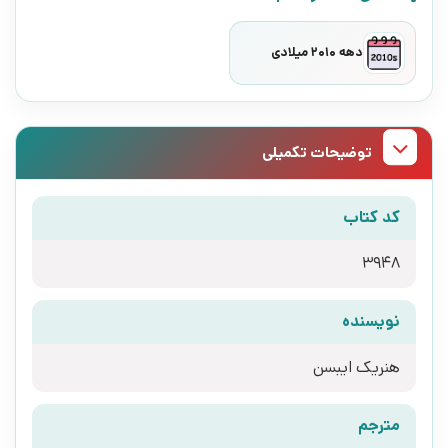
دهه 2010 میلادی
توضیحات تکمیلی
کد کتاب
3948
نویسنده
هنریک ایبسن
مترجم