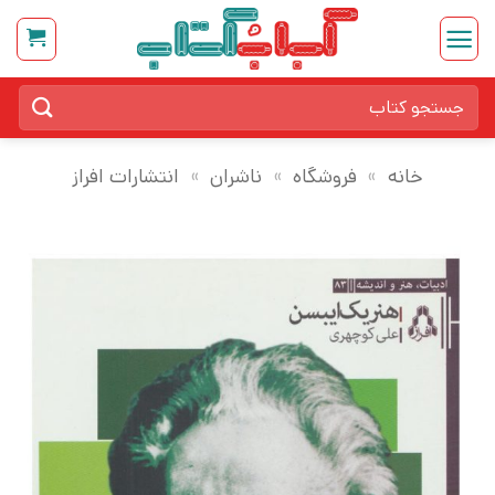
Ski
t
conten
جستجو
برای:
خانه
»
فروشگاه
»
ناشران
»
انتشارات افراز