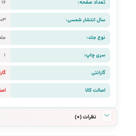
تعداد صفحه:
16
سال انتشار شمسی:
403
نوع جلد:
جلد
سری چاپ:
1
گارانتی
گارانتی 10 رو
اصالت کالا
اص
نظرات (0)