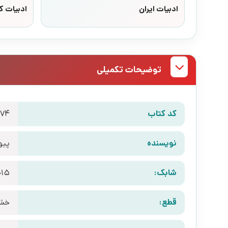
ادبیات ایران
ادبیات ک
توضیحات تکمیلی
کد کتاب
974
نویسنده
پیو
شابک:
015
قطع:
خش