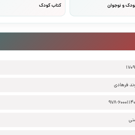
ودک و نوجوان
کتاب کودک
170
ند فرهادی
978-6000114
تی