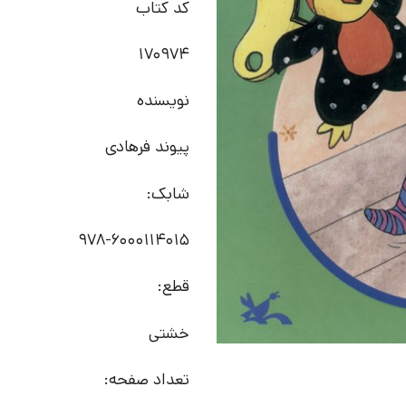
کد کتاب
170974
نویسنده
پیوند فرهادی
شابک:
978-6000114015
قطع:
خشتی
تعداد صفحه: