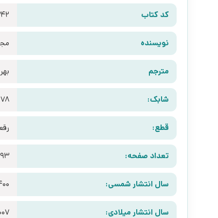
کد کتاب
42
نویسنده
مجم
مترجم
بهر
شابک:
278
قطع:
رقع
تعداد صفحه:
293
سال انتشار شمسی:
400
سال انتشار میلادی:
007