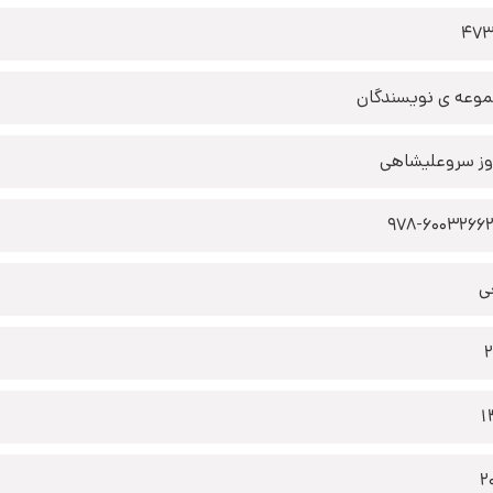
473
وعه ی نویسندگان
وز سروعلیشاهی
978-6003266
ی
1
2