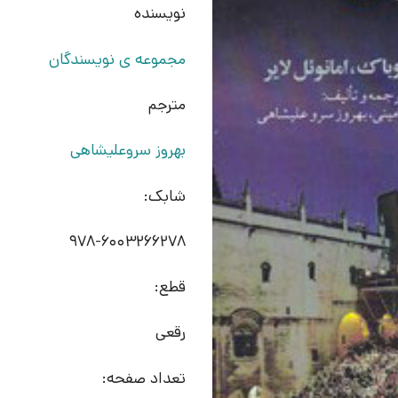
نویسنده
مجموعه ی نویسندگان
مترجم
بهروز سروعلیشاهی
شابک:
978-6003266278
قطع:
رقعی
تعداد صفحه: