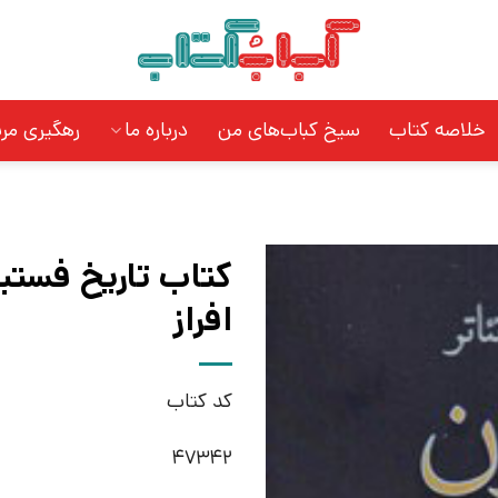
خلاصه کتاب
سیخ کباب‌های من
درباره ما
رهگیری مر
کتاب تاریخ فستیو
افراز
کد کتاب
47342