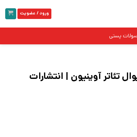
ورود / عضویت
سولات پستی
ال تئاتر آوینیون | انتشارات