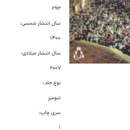
293
سال انتشار شمسی:
1400
سال انتشار میلادی:
2007
نوع جلد:
شومیز
سری چاپ:
1