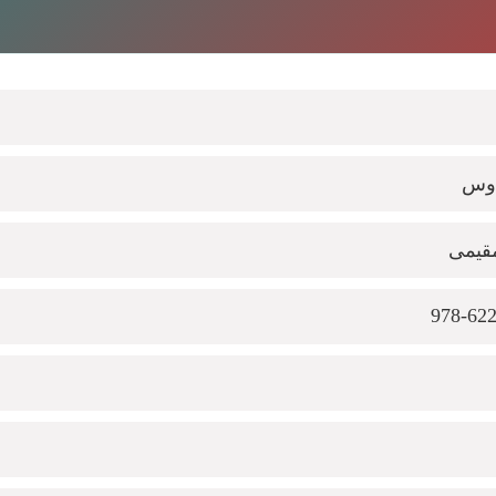
اوس
قیمی
978-62