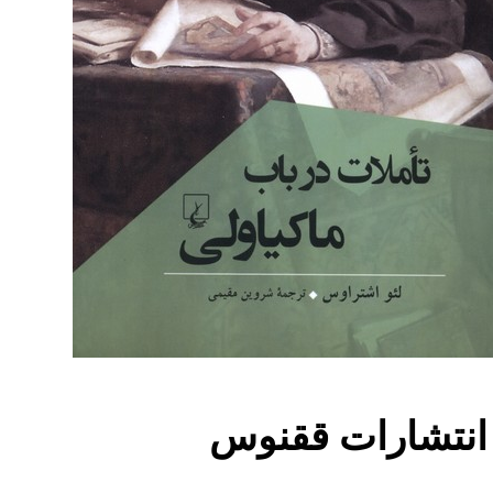
| انتشارات ققنوس