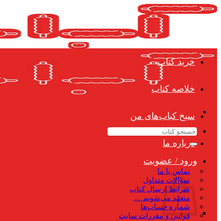
Skip
to
content
خرید کتاب
خلاصه کتاب
سیخ کباب‌های من
جستجو
برای:
درباره ما
ورود / عضویت
تماس با ما
سؤالات متداول
شرایط ارسال کتاب
متعهّد می‌شویم …
شماره حساب‌ها
قوانین و مقررات سایت