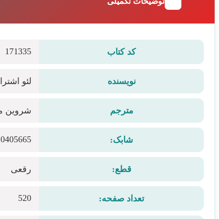
توضیحات تکمیلی
171335
کد کتاب
نویسنده
لئو اشتر
مترجم
شروین م
20405665
شابک:
قطع:
رقعی
520
تعداد صفحه: