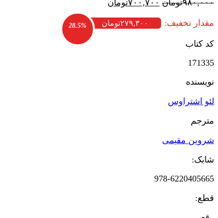
قیمت
قیمت
۹۸۰,۰۰۰
تومان
۷۰۰,۷۰۰
تومان
اصلی:
فعلی:
مقدار تخفیف:
۹۸۰,۰۰۰تومان
۷۰۰,۷۰۰تومان.
۲۷۹,۳۰۰
تومان
28.5%
بود.
کد کتاب
171335
نویسنده
لئو اشتراوس
مترجم
شروین مقیمی
شابک:
978-6220405665
قطع:
رقعی