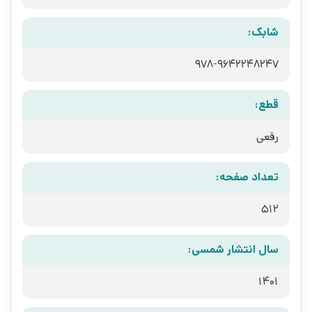
شابک:
978-9642248247
قطع:
رقعی
تعداد صفحه:
512
سال انتشار شمسی:
1401