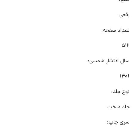
رقعی
تعداد صفحه:
512
سال انتشار شمسی:
1401
نوع جلد:
جلد سخت
سری چاپ: