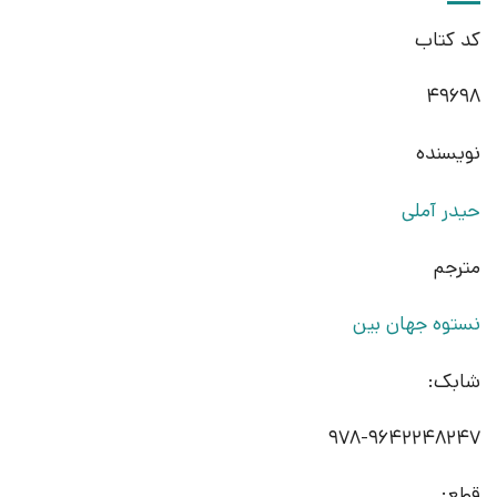
کد کتاب
49698
نویسنده
حیدر آملی
مترجم
نستوه جهان بین
شابک:
978-9642248247
قطع: