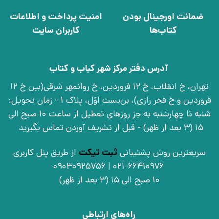
ضمانت اورجینال بودن
امنیت پرداخت و اطلاعات
کتاب‌ها
کاربران سایت
آدرس دفتر مرکز شهر کباب و کتاب
تهران، خ انقلاب، خ 12 فروردین، خ روانمهر شرقی(بین خ 12
فروردین و خ فخر رازی)، بن‌بست اوّل، پلاک 1 - زمان تحویل:
شنبه تا چهارشنبه به جز روزهای تعطیل از ساعت 10 صبح الی
15 (3 بعد از ظهر) - قبل از تشریف آوردن تماس بگیرید
سریعترین روش پشتیبانی
ثبت تیکت
از طریق پنل کاربری
021-66410976 | 09030925756
10 صبح الی 15 (3 بعد از ظهر)
راه‌های ارتباطی