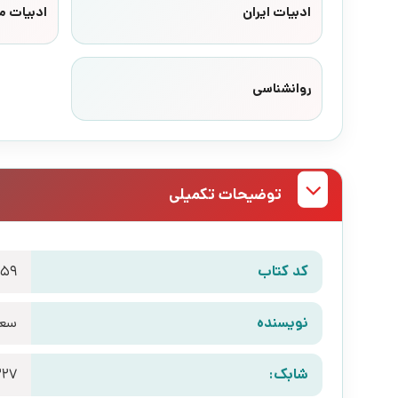
ادبیات ایران
ادبیات م
روانشناسی
توضیحات تکمیلی
کد کتاب
259
نویسنده
سعی
شابک:
227