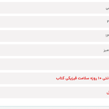
ی
1
یز
زه سلامت فیزیکی کتاب
ل