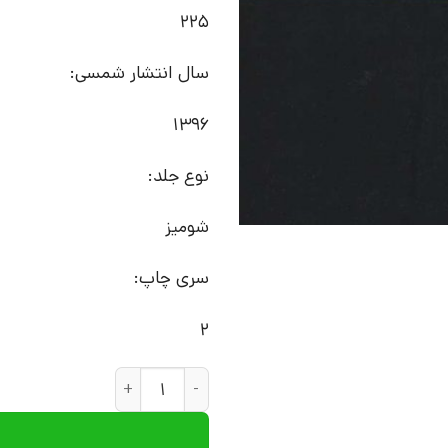
225
سال انتشار شمسی:
1396
نوع جلد:
شومیز
سری چاپ:
2
کتاب تحلیل روان شناختی پدیده