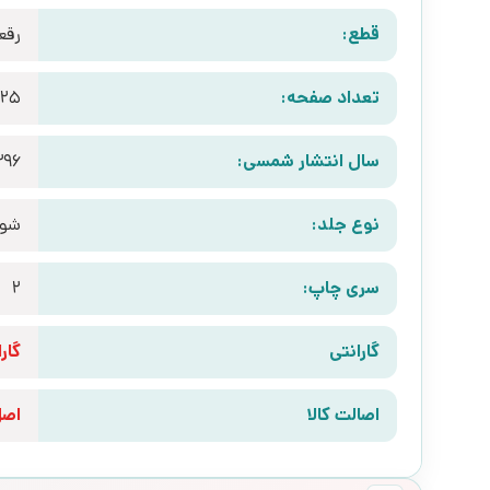
قطع:
رقع
تعداد صفحه:
225
سال انتشار شمسی:
396
نوع جلد:
شوم
سری چاپ:
2
گارانتی
گارانتی 10 رو
اصالت کالا
اص