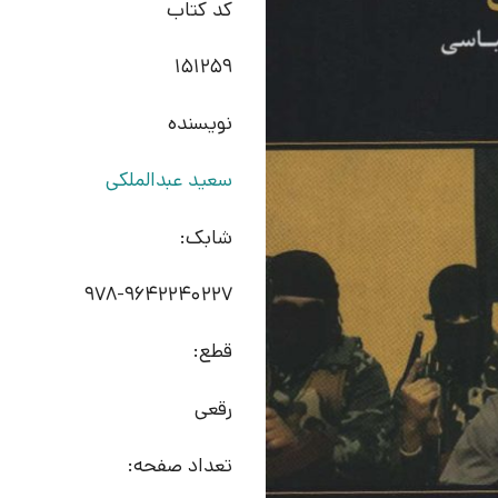
کد کتاب
151259
نویسنده
سعید عبدالملکی
شابک:
978-9642240227
قطع:
رقعی
تعداد صفحه: