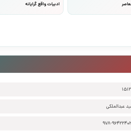
عاصر
ادبیات واقع گرایانه
151
د عبدالملکی
978-9642240