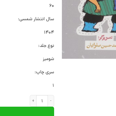
60
سال انتشار شمسی:
1404
نوع جلد:
شومیز
سری چاپ:
1
کتاب تخت و انگشتر بخت | انتش