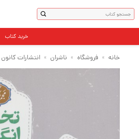
Ski
جستجو
t
برای:
conten
خرید کتاب
خانه
»
فروشگاه
»
ناشران
»
انتشارات کانون 