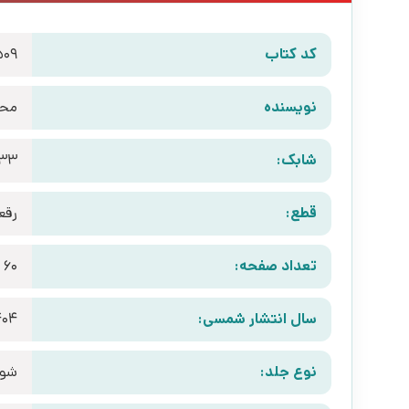
کد کتاب
509
نویسنده
محم
شابک:
233
قطع:
رقع
تعداد صفحه:
60
سال انتشار شمسی:
404
نوع جلد:
شوم