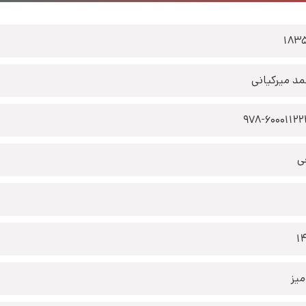
183
د میرکیانی
978-6000112
ی
1
یز