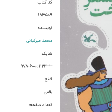
کد کتاب
183509
نویسنده
محمد میرکیانی
شابک:
978-6000112233
قطع:
رقعی
تعداد صفحه: