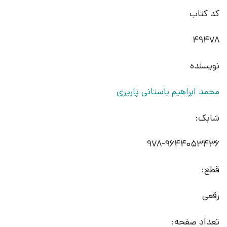
کد کتاب
49478
نویسنده
محمد ابراهیم باستانی پاریزی
شابک:
978-9644053436
قطع:
رقعی
تعداد صفحه: