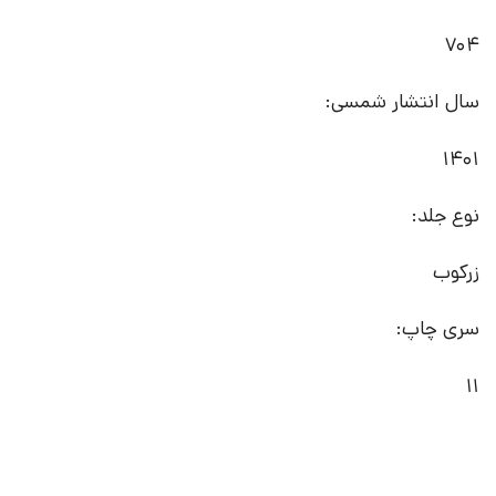
704
سال انتشار شمسی:
1401
نوع جلد:
زرکوب
سری چاپ:
11