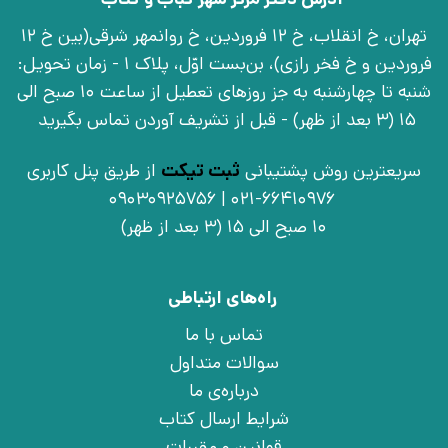
تهران، خ انقلاب، خ 12 فروردین، خ روانمهر شرقی(بین خ 12
فروردین و خ فخر رازی)، بن‌بست اوّل، پلاک 1 - زمان تحویل:
شنبه تا چهارشنبه به جز روزهای تعطیل از ساعت 10 صبح الی
15 (3 بعد از ظهر) - قبل از تشریف آوردن تماس بگیرید
سریعترین روش پشتیبانی
ثبت تیکت
از طریق پنل کاربری
021-66410976 | 09030925756
10 صبح الی 15 (3 بعد از ظهر)
راه‌های ارتباطی
تماس با ما
سوالات متداول
درباره‌ی ما
شرایط ارسال کتاب
قوانین و مقررات