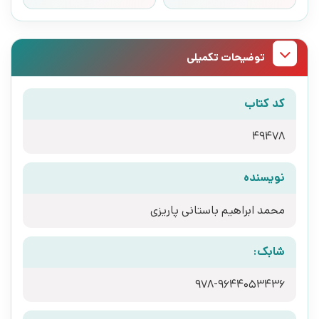
توضیحات تکمیلی
کد کتاب
49478
نویسنده
محمد ابراهیم باستانی پاریزی
شابک:
978-9644053436