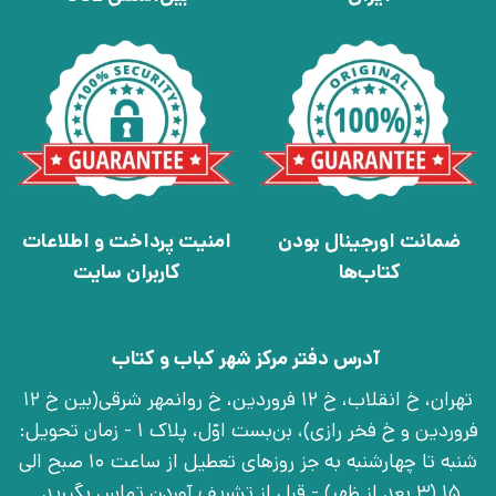
ضمانت اورجینال بودن
امنیت پرداخت و اطلاعات
کتاب‌ها
کاربران سایت
آدرس دفتر مرکز شهر کباب و کتاب
تهران، خ انقلاب، خ 12 فروردین، خ روانمهر شرقی(بین خ 12
فروردین و خ فخر رازی)، بن‌بست اوّل، پلاک 1 - زمان تحویل:
شنبه تا چهارشنبه به جز روزهای تعطیل از ساعت 10 صبح الی
15 (3 بعد از ظهر) - قبل از تشریف آوردن تماس بگیرید