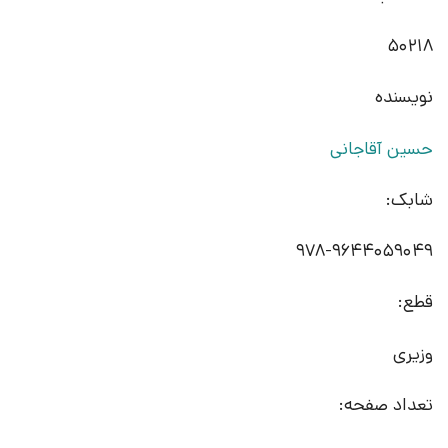
50218
نویسنده
حسین آقاجانی
شابک:
978-9644059049
قطع:
وزیری
تعداد صفحه: