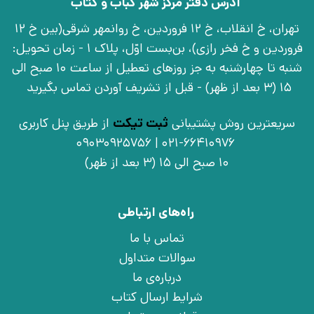
آدرس دفتر مرکز شهر کباب و کتاب
تهران، خ انقلاب، خ 12 فروردین، خ روانمهر شرقی(بین خ 12
فروردین و خ فخر رازی)، بن‌بست اوّل، پلاک 1 - زمان تحویل:
شنبه تا چهارشنبه به جز روزهای تعطیل از ساعت 10 صبح الی
15 (3 بعد از ظهر) - قبل از تشریف آوردن تماس بگیرید
سریعترین روش پشتیبانی
ثبت تیکت
از طریق پنل کاربری
021-66410976 | 09030925756
10 صبح الی 15 (3 بعد از ظهر)
راه‌های ارتباطی
تماس با ما
سوالات متداول
درباره‌ی ما
شرایط ارسال کتاب