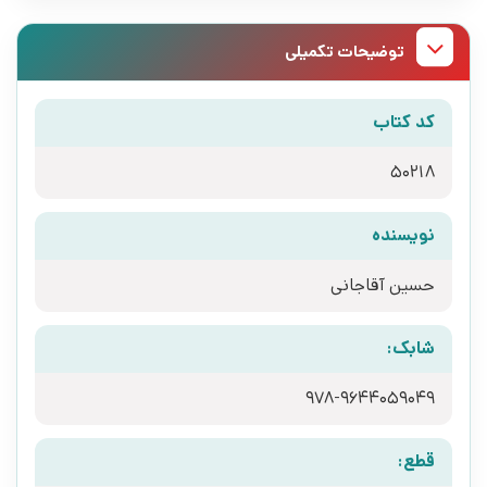
توضیحات تکمیلی
کد کتاب
50218
نویسنده
حسین آقاجانی
شابک:
978-9644059049
قطع: