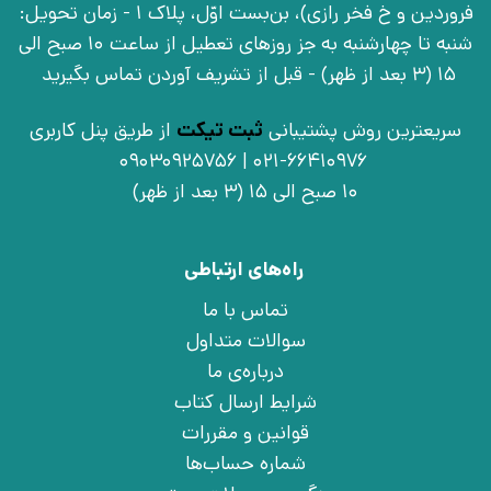
فروردین و خ فخر رازی)، بن‌بست اوّل، پلاک 1 - زمان تحویل:
شنبه تا چهارشنبه به جز روزهای تعطیل از ساعت 10 صبح الی
15 (3 بعد از ظهر) - قبل از تشریف آوردن تماس بگیرید
سریعترین روش پشتیبانی
ثبت تیکت
از طریق پنل کاربری
021-66410976 | 09030925756
10 صبح الی 15 (3 بعد از ظهر)
راه‌های ارتباطی
تماس با ما
سوالات متداول
درباره‌ی ما
شرایط ارسال کتاب
قوانین و مقررات
شماره حساب‌ها