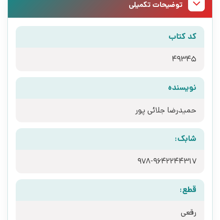
توضیحات تکمیلی
کد کتاب
49345
نویسنده
حمیدرضا جلائی پور
شابک:
978-9642244317
قطع:
رقعی