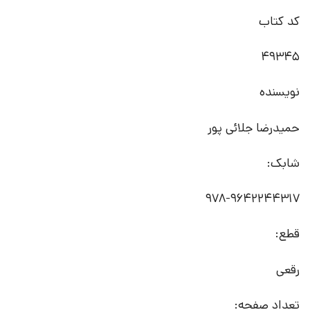
کد کتاب
49345
نویسنده
حمیدرضا جلائی پور
شابک:
978-9642244317
قطع:
رقعی
تعداد صفحه: