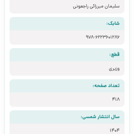
سلیمان میرزائی راجعونی
شابک:
978-6223601286
قطع:
وزیری
تعداد صفحه:
418
سال انتشار شمسی:
1404