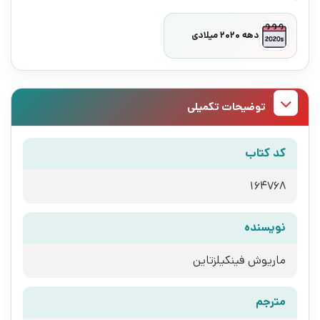
دهه 2020 میلادی
توضیحات تکمیلی
کد کتاب
164768
نویسنده
ماریوش فینکیلزتاین
مترجم