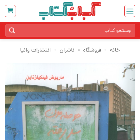
Ski
t
conten
جستجو
برای:
خانه
»
فروشگاه
»
ناشران
»
انتشارات وانیا