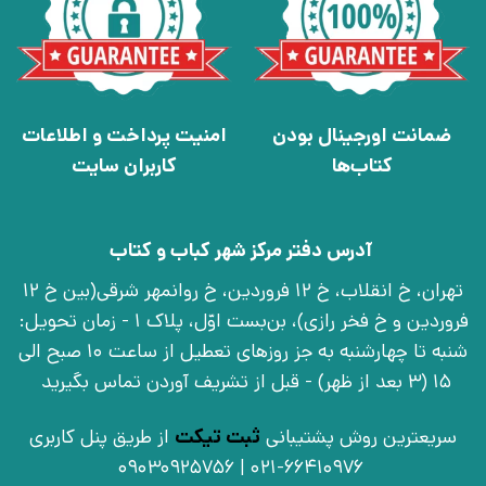
ضمانت اورجینال بودن
امنیت پرداخت و اطلاعات
کتاب‌ها
کاربران سایت
آدرس دفتر مرکز شهر کباب و کتاب
تهران، خ انقلاب، خ 12 فروردین، خ روانمهر شرقی(بین خ 12
فروردین و خ فخر رازی)، بن‌بست اوّل، پلاک 1 - زمان تحویل:
شنبه تا چهارشنبه به جز روزهای تعطیل از ساعت 10 صبح الی
15 (3 بعد از ظهر) - قبل از تشریف آوردن تماس بگیرید
سریعترین روش پشتیبانی
ثبت تیکت
از طریق پنل کاربری
021-66410976 | 09030925756