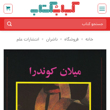
Ski
t
conten
جستجو
برای:
خانه
»
فروشگاه
»
ناشران
»
انتشارات علم