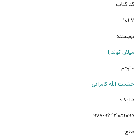
کد کتاب
1032
نویسنده
میلان کوندرا
مترجم
حشمت الله کامرانی
شابک:
978-9644051098
قطع: