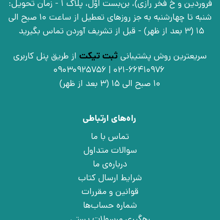
فروردین و خ فخر رازی)، بن‌بست اوّل، پلاک 1 - زمان تحویل:
شنبه تا چهارشنبه به جز روزهای تعطیل از ساعت 10 صبح الی
15 (3 بعد از ظهر) - قبل از تشریف آوردن تماس بگیرید
سریعترین روش پشتیبانی
ثبت تیکت
از طریق پنل کاربری
021-66410976 | 09030925756
10 صبح الی 15 (3 بعد از ظهر)
راه‌های ارتباطی
تماس با ما
سوالات متداول
درباره‌ی ما
شرایط ارسال کتاب
قوانین و مقررات
شماره حساب‌ها
رهگیری مرسولات پستی