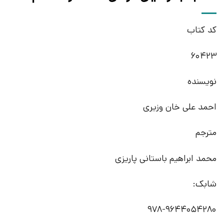
کد کتاب
60423
نویسنده
احمد علی خان وزیری
مترجم
محمد ابراهیم باستانی پاریزی
شابک:
978-9644054280