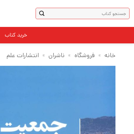
Ski
جستجو
t
برای:
conten
خرید کتاب
خانه
»
فروشگاه
»
ناشران
»
انتشارات علم