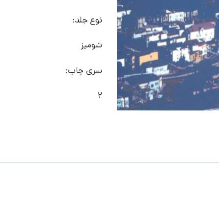
نوع جلد:
شومیز
سری چاپ:
2