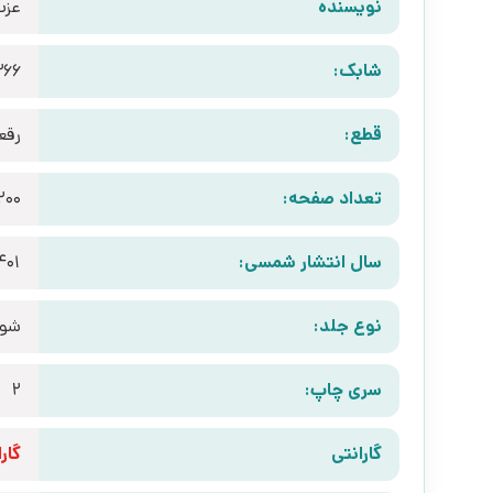
نویسنده
عزت
شابک:
366
قطع:
رقع
تعداد صفحه:
200
سال انتشار شمسی:
401
نوع جلد:
شوم
سری چاپ:
2
گارانتی
گارانتی 10 رو