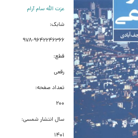
عزت الله سام آرام
شابک:
978-9642246366
قطع:
رقعی
تعداد صفحه:
200
سال انتشار شمسی:
1401