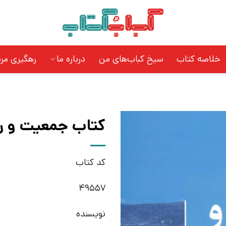
خلاصه کتاب
سیخ کباب‌های من
درباره ما
رهگیری مر
کتاب جمعیت و رفا
کد کتاب
49557
نویسنده