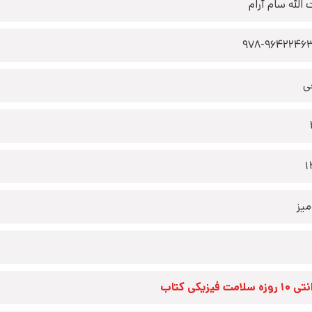
 الله سام آرام
978-9642246
ی
1
یز
زه سلامت فیزیکی کتاب