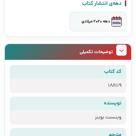
دهه‌ی انتشار کتاب
دهه 2020 میلادی
توضیحات تکمیلی
کد کتاب
188119
نویسنده
وینسنت بوینز
مترجم