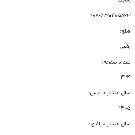
شابک:
978-6220405863
قطع:
رقعی
تعداد صفحه:
424
سال انتشار شمسی:
1405
سال انتشار میلادی: