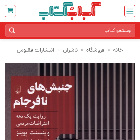
Ski
t
conten
جستجو
برای:
خانه
»
فروشگاه
»
ناشران
»
انتشارات ققنوس