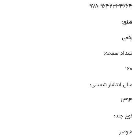
978-9642434664
قطع:
رقعی
تعداد صفحه:
160
سال انتشار شمسی:
1394
نوع جلد:
شومیز