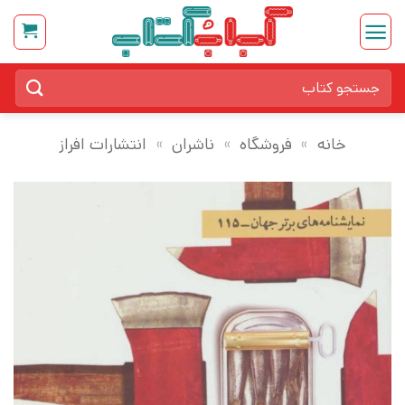
Ski
t
conten
جستجو
برای:
خانه
»
فروشگاه
»
ناشران
»
انتشارات افراز