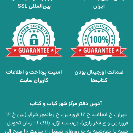
ایران
بین‌المللی SSL
ضمانت اورجینال بودن
امنیت پرداخت و اطلاعات
کتاب‌ها
کاربران سایت
آدرس دفتر مرکز شهر کباب و کتاب
تهران، خ انقلاب، خ 12 فروردین، خ روانمهر شرقی(بین خ 12
فروردین و خ فخر رازی)، بن‌بست اوّل، پلاک 1 - زمان تحویل:
شنبه تا چهارشنبه به جز روزهای تعطیل از ساعت 10 صبح الی