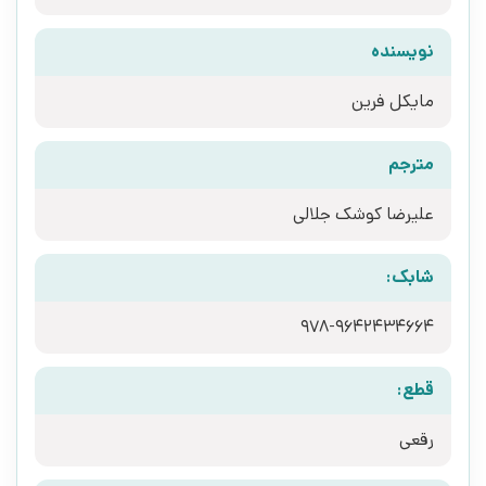
نویسنده
مایکل فرین
مترجم
علیرضا کوشک جلالی
شابک:
978-9642434664
قطع:
رقعی