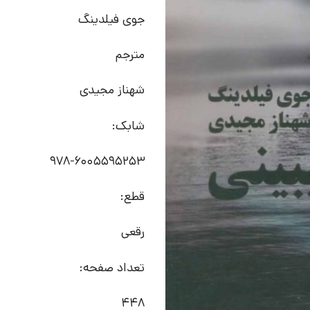
جوی فیلدینگ
مترجم
شهناز مجیدی
شابک:
978-6005595253
قطع:
رقعی
تعداد صفحه:
448