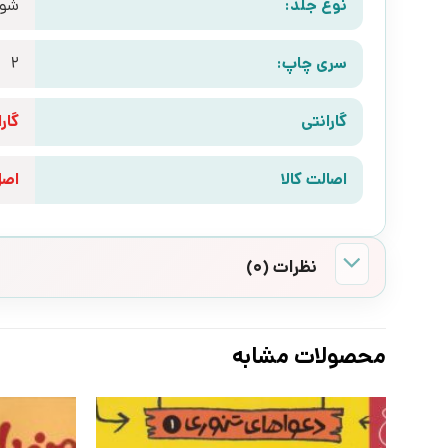
نوع جلد:
شوم
سری چاپ:
2
گارانتی
گارانتی 10 رو
اصالت کالا
اص
نظرات (0)
محصولات مشابه