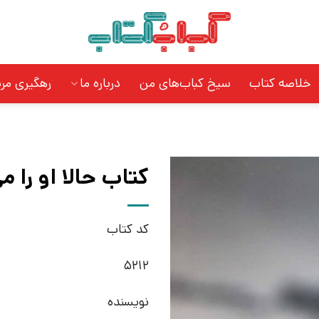
خلاصه کتاب
سیخ کباب‌های من
درباره ما
رهگیری مر
کتاب حالا او را م
کد کتاب
5212
نویسنده