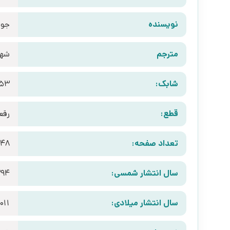
نویسنده
جوی
مترجم
شهن
شابک:
253
قطع:
رقع
تعداد صفحه:
48
سال انتشار شمسی:
394
سال انتشار میلادی:
011