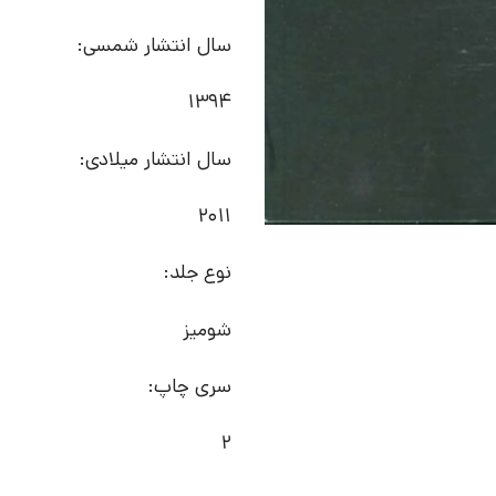
سال انتشار شمسی:
1394
سال انتشار میلادی:
2011
نوع جلد:
شومیز
سری چاپ:
2