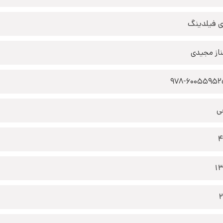
 فیلدینگ
از مجیدی
978-6005595
ی
4
1
2