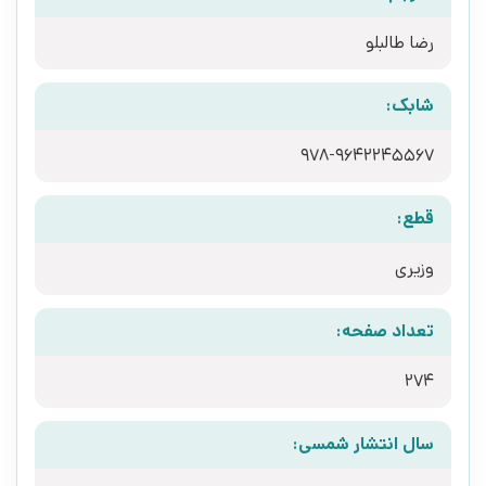
رضا طالبلو
شابک:
978-9642245567
قطع:
وزیری
تعداد صفحه:
274
سال انتشار شمسی: