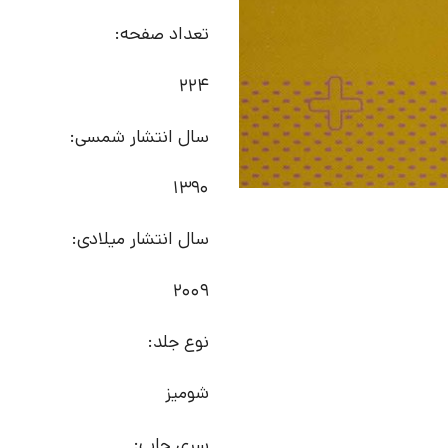
تعداد صفحه:
224
سال انتشار شمسی:
1390
سال انتشار میلادی:
2009
نوع جلد:
شومیز
سری چاپ: