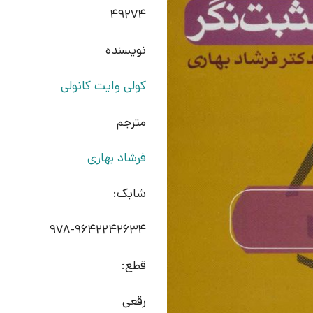
49274
نویسنده
کولی وایت کانولی
مترجم
فرشاد بهاری
شابک:
978-9642242634
قطع:
رقعی