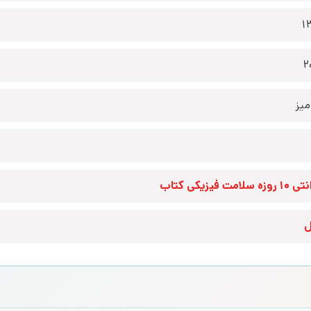
1
2
یز
زه سلامت فیزیکی کتاب
ل