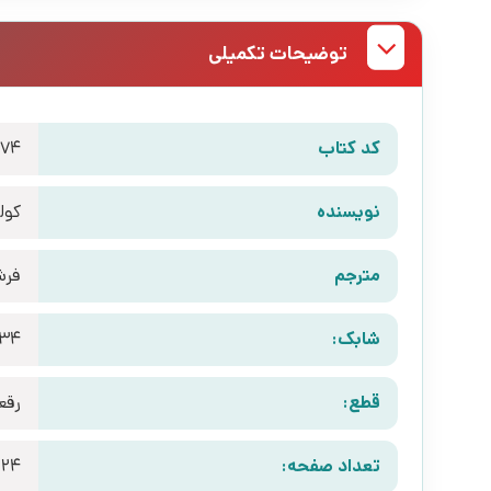
توضیحات تکمیلی
کد کتاب
274
نویسنده
کول
مترجم
فرش
شابک:
634
قطع:
رقع
تعداد صفحه:
224