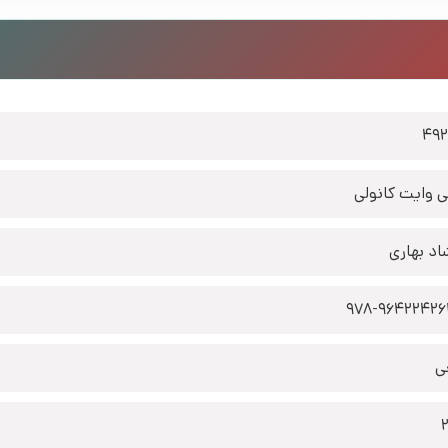
49
ی وایت کانولی
اد بهاری
978-9642242
ی