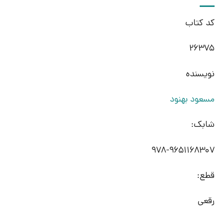
کد کتاب
26375
نویسنده
مسعود بهنود
شابک:
978-9651168307
قطع:
رقعی