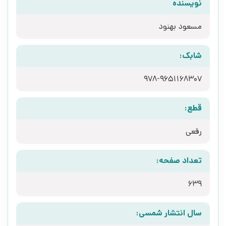
نویسنده
مسعود بهنود
شابک:
978-9651168307
قطع:
رقعی
تعداد صفحه:
639
سال انتشار شمسی: