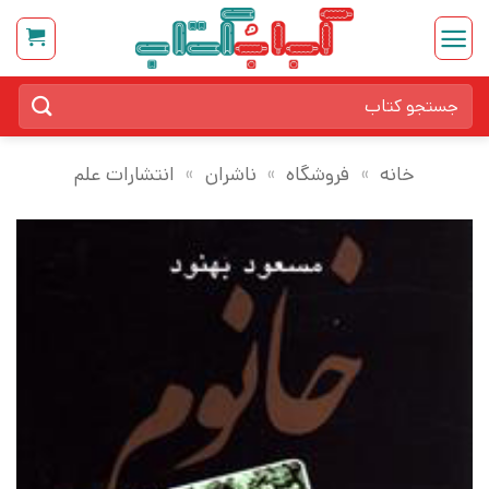
Ski
t
conten
جستجو
برای:
خانه
»
فروشگاه
»
ناشران
»
انتشارات علم