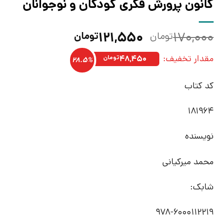
کانون پرورش فکری کودکان و نوجوانان
قیمت
قیمت
۱۲۱,۵۵۰
۱۷۰,۰۰۰
تومان
تومان
اصلی:
فعلی:
مقدار تخفیف:
۱۷۰,۰۰۰تومان
۱۲۱,۵۵۰تومان.
۴۸,۴۵۰
تومان
28.5%
بود.
کد کتاب
181964
نویسنده
محمد میرکیانی
شابک:
978-6000112219