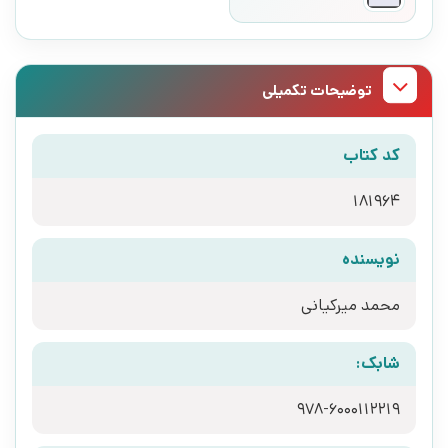
توضیحات تکمیلی
کد کتاب
181964
نویسنده
محمد میرکیانی
شابک:
978-6000112219