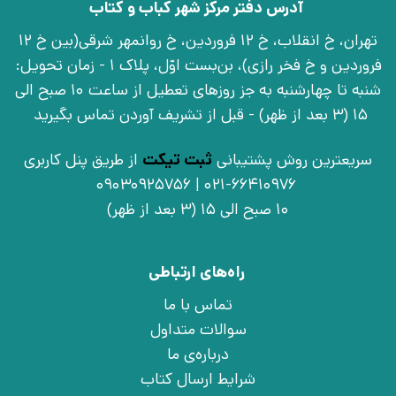
آدرس دفتر مرکز شهر کباب و کتاب
تهران، خ انقلاب، خ 12 فروردین، خ روانمهر شرقی(بین خ 12
فروردین و خ فخر رازی)، بن‌بست اوّل، پلاک 1 - زمان تحویل:
شنبه تا چهارشنبه به جز روزهای تعطیل از ساعت 10 صبح الی
15 (3 بعد از ظهر) - قبل از تشریف آوردن تماس بگیرید
سریعترین روش پشتیبانی
ثبت تیکت
از طریق پنل کاربری
021-66410976 | 09030925756
10 صبح الی 15 (3 بعد از ظهر)
راه‌های ارتباطی
تماس با ما
سوالات متداول
درباره‌ی ما
شرایط ارسال کتاب