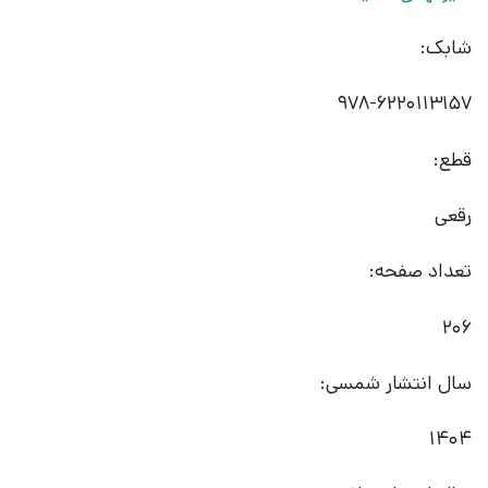
شابک:
قطع:
رقعی
تعداد صفحه:
206
سال انتشار شمسی:
1404