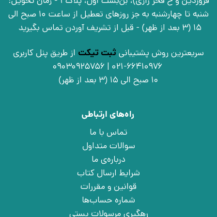
فروردین و خ فخر رازی)، بن‌بست اوّل، پلاک 1 - زمان تحویل:
شنبه تا چهارشنبه به جز روزهای تعطیل از ساعت 10 صبح الی
15 (3 بعد از ظهر) - قبل از تشریف آوردن تماس بگیرید
سریعترین روش پشتیبانی
ثبت تیکت
از طریق پنل کاربری
021-66410976 | 09030925756
10 صبح الی 15 (3 بعد از ظهر)
راه‌های ارتباطی
تماس با ما
سوالات متداول
درباره‌ی ما
شرایط ارسال کتاب
قوانین و مقررات
شماره حساب‌ها
رهگیری مرسولات پستی