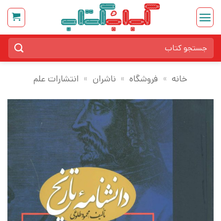
Ski
t
conten
جستجو
برای:
خانه
»
فروشگاه
»
ناشران
»
انتشارات علم