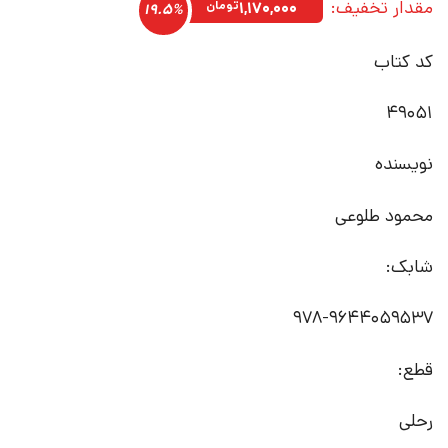
مقدار تخفیف:
۶,۰۰۰,۰۰۰تومان
۴,۸۳۰,۰۰۰توما
۱,۱۷۰,۰۰۰
تومان
19.5%
بود.
کد کتاب
49051
نویسنده
محمود طلوعی
شابک:
978-9644059537
قطع:
رحلی