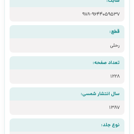
شابک:
978-9644059537
قطع:
رحلی
تعداد صفحه:
1228
سال انتشار شمسی:
1387
نوع جلد: