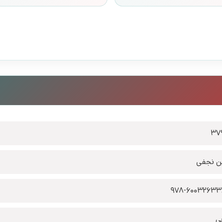
37
ن نجفی
978-6003263
ی