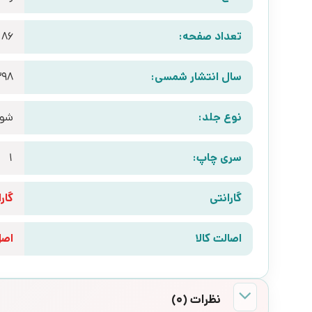
تعداد صفحه:
86
سال انتشار شمسی:
398
نوع جلد:
شوم
سری چاپ:
1
گارانتی
گارانتی 10 رو
اصالت کالا
اص
نظرات (0)