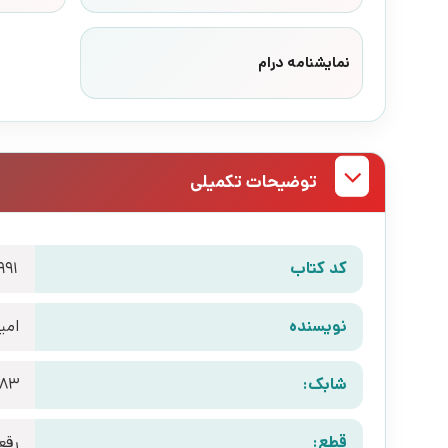
نمایشنامه درام
توضیحات تکمیلی
کد کتاب
991
نویسنده
امی
شابک:
383
قطع:
رقع